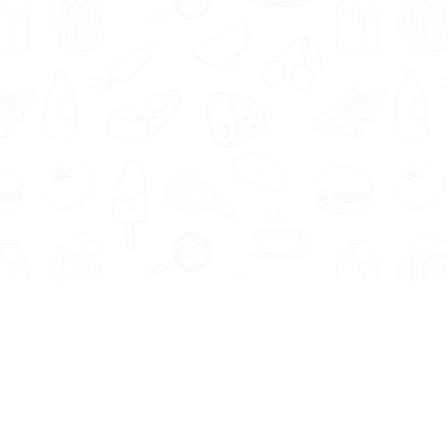
Informatie
Onze Tools
Over ons
BMI berekenen
Artikelen
Caloriebehoefte berekenen