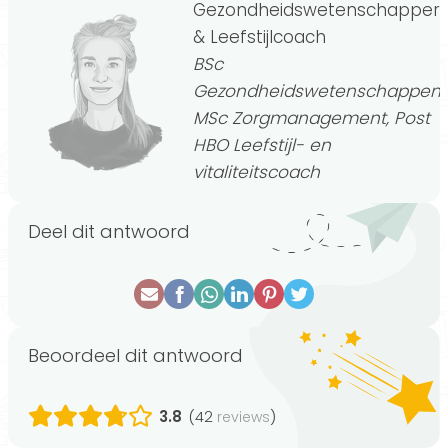
Gezondheidswetenschapper
& Leefstijlcoach
BSc
Gezondheidswetenschappen,
MSc Zorgmanagement, Post
HBO Leefstijl- en
vitaliteitscoach
Deel dit antwoord
Beoordeel dit antwoord
3.8
(42
)
reviews