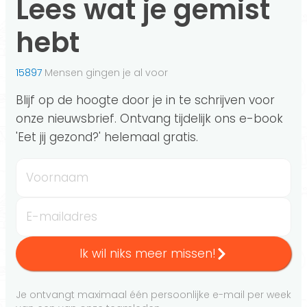
Lees wat je gemist
hebt
15897
Mensen gingen je al voor
Blijf op de hoogte door je in te schrijven voor
onze nieuwsbrief. Ontvang tijdelijk ons e-book
'Eet jij gezond?' helemaal gratis.
Voornaam
E-mailadres
Ik wil niks meer missen!
Je ontvangt maximaal één persoonlijke e-mail per week