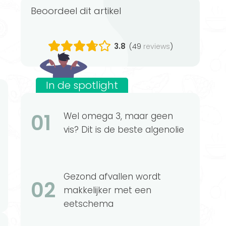
Beoordeel dit artikel
3.8
(49
)
reviews
In de spotlight
01
Wel omega 3, maar geen
vis? Dit is de beste algenolie
Gezond afvallen wordt
02
makkelijker met een
eetschema