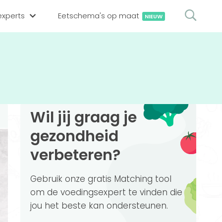
xperts
Eetschema's op maat
NIEUW
gsexpert zoeken
en op locatie
erekenen
hing tool
Wil jij graag je
oedingsexperts
rekenen
gezondheid
rekenen
ijf aanmelden
verbeteren?
ggen
Gebruik onze gratis Matching tool
om de voedingsexpert te vinden die
jou het beste kan ondersteunen.