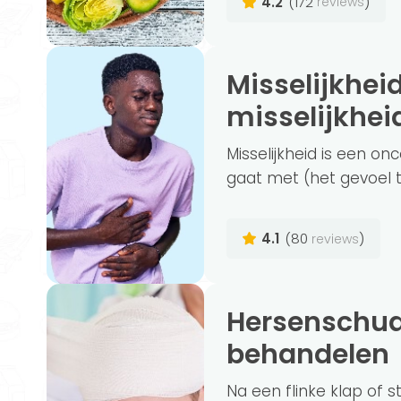
4.2
(172
)
reviews
Misselijkheid verhelpen: wat helpt tegen
misselijkhei
Misselijkheid is een o
gaat met (het gevoel t
4.1
(80
)
reviews
Hersenschudding symptomen en
behandelen
Na een flinke klap of 