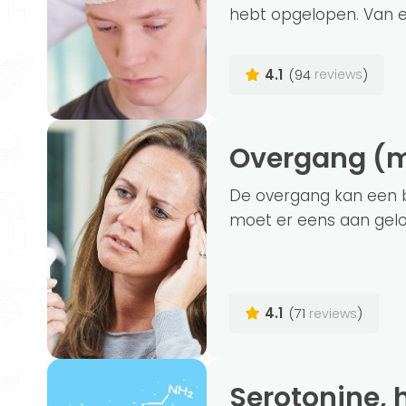
hebt opgelopen. Van ee
4.1
(94
)
reviews
Overgang 
De overgang kan een b
moet er eens aan gelov
4.1
(71
)
reviews
Serotonine,