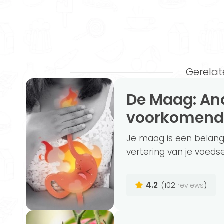
Gerelat
De Maag: Anatomie, Functie en meest
voorkomend
Je maag is een belangr
vertering van je voedsel
4.2
(102
)
reviews