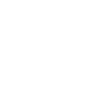
Informatie
Onze Tools
Over ons
BMI berekenen
Artikelen
Caloriebehoefte berekenen
Nieuws
Ideale gewicht berekenen
Antwoorden
Calorieverbruik berekenen
Contact
Algemene voorwaarden