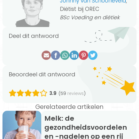
Johnny van Schooneveld
,
Diëtist bij OREC
BSc Voeding en diëtiek
Deel dit antwoord
Beoordeel dit antwoord
3.9
(59
)
reviews
Gerelateerde artikelen
Melk: de
gezondheidsvoordelen
en -nadelen op een rij