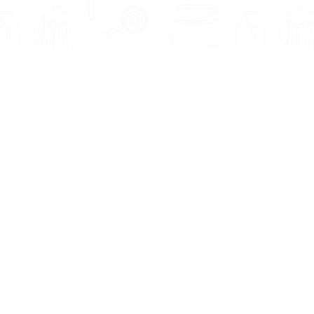
Informatie
Onze Tools
Over ons
BMI berekenen
Artikelen
Caloriebehoefte berekenen
Nieuws
Ideale gewicht berekenen
Antwoorden
Calorieverbruik berekenen
Contact
Algemene voorwaarden
Privacy beleid
Voedingsexpert Zoeken
Voor Bedrijven
Zoeken op locatie
Bedrijf aanmelden