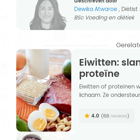
Geschreven door
Dewika Atwaroe
, Diëtis
BSc Voeding en diëtiek
Gerelat
Eiwitten: slank, gezond en sterk met
proteïne
Eiwitten of proteïnen 
lichaam. Ze ondersteun
4.0
(88
)
reviews