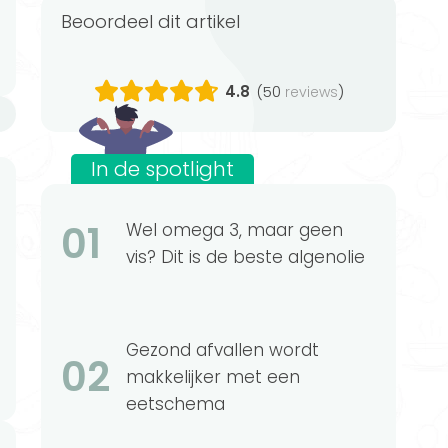
Beoordeel dit artikel
4.8
(50
)
reviews
n
In de spotlight
01
Wel omega 3, maar geen
vis? Dit is de beste algenolie
Gezond afvallen wordt
02
makkelijker met een
eetschema