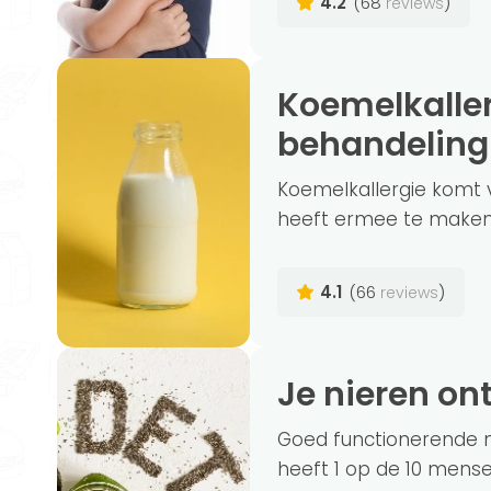
4.2
(68
)
reviews
Koemelkallergie: symptomen en
behandeling
Koemelkallergie komt v
heeft ermee te maken.
4.1
(66
)
reviews
Je nieren on
Goed functionerende ni
heeft 1 op de 10 mense