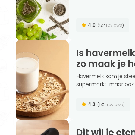
4.0
(52
)
reviews
Is havermelk gezonder dan koemelk? (+
zo maak je he
Havermelk kom je stee
supermarkt, maar ook in
4.2
(132
)
reviews
Dit wil je eten tijdens je zwangerschap en