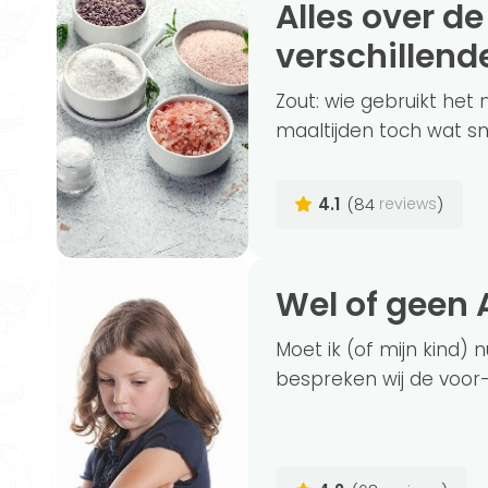
Alles over de gezondheid van de
verschillend
Zout: wie gebruikt het 
maaltijden toch wat sm
4.1
(84
)
reviews
Wel of gee
Moet ik (of mijn kind) 
bespreken wij de voor-