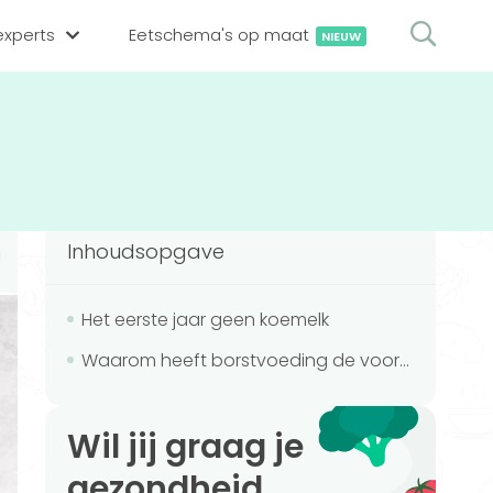
xperts
Eetschema's op maat
NIEUW
gsexpert zoeken
en op locatie
erekenen
hing tool
Inhoudsopgave
oedingsexperts
rekenen
rekenen
ijf aanmelden
Het eerste jaar geen koemelk
Waarom heeft borstvoeding de voorkeur?
ggen
Wil jij graag je
gezondheid