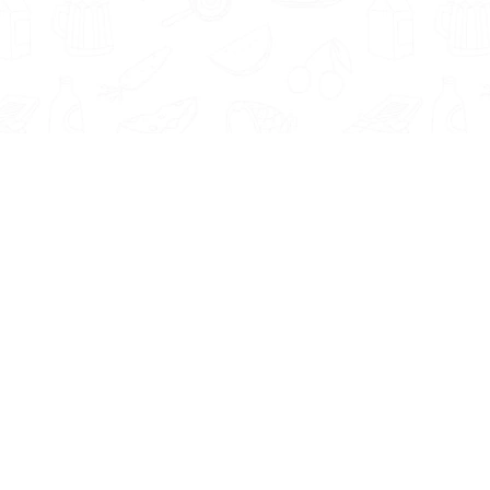
Informatie
Onze Tools
Over ons
BMI berekenen
Artikelen
Caloriebehoefte berekenen
Nieuws
Ideale gewicht berekenen
Antwoorden
Calorieverbruik berekenen
Contact
Algemene voorwaarden
Privacy beleid
Voedingsexpert Zoeken
Voor Bedrijven