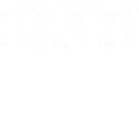
Informatie
Onze Tools
Over ons
BMI berekenen
Artikelen
Caloriebehoefte berekenen
Nieuws
Ideale gewicht berekenen
Antwoorden
Calorieverbruik berekenen
Contact
Algemene voorwaarden