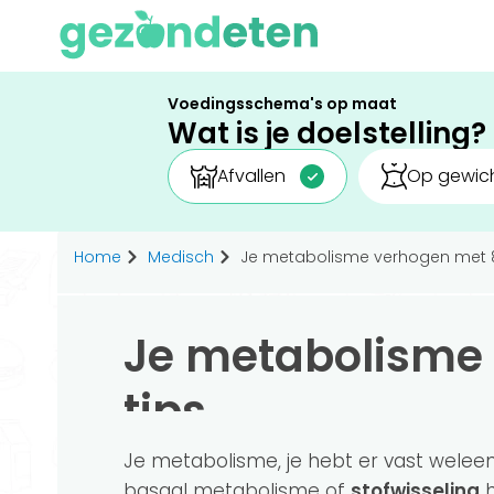
Voedingsschema's op maat
Wat is je doelstelling?
Afvallen
Op gewich
Home
Medisch
Je metabolisme verhogen met 8
Je metabolisme
tips
Je metabolisme, je hebt er vast weleen
basaal metabolisme of
stofwisseling
h