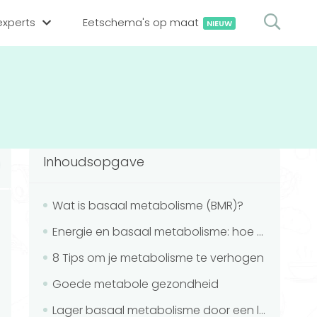
xperts
Eetschema's op maat
NIEUW
gsexpert zoeken
en op locatie
erekenen
hing tool
Inhoudsopgave
oedingsexperts
rekenen
rekenen
ijf aanmelden
Wat is basaal metabolisme (BMR)?
Energie en basaal metabolisme: hoe zit dat precies?
ggen
8 Tips om je metabolisme te verhogen
Goede metabole gezondheid
Lager basaal metabolisme door een lagere calorie inname?