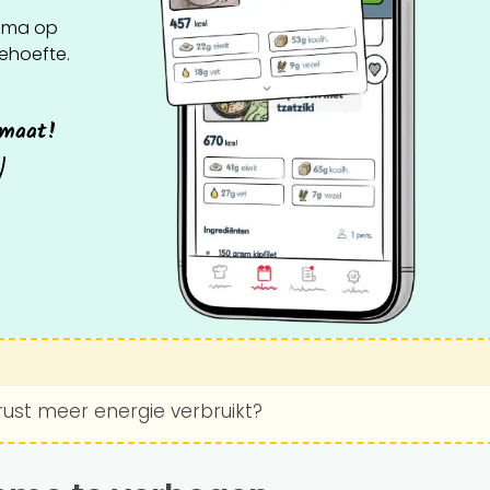
ema op
behoefte.
 maat!
 rust meer energie verbruikt?