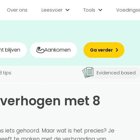
Over ons
Leesvoer
Tools
Voedingse
Categorieën
Tools
Voedin
Diëten
BMI berekenen
Zoek
t blijven
Aankomen
Ga verder
Gezond leven
Caloriebehoefte b
Matc
Voor v
 tips
Evidenced based
Medisch
Ideale gewicht be
Sporten
Calorieverbruik be
Bedr
 verhogen met 8
Quiz
Voeding
Inlo
Voedingsstoffen
Hoe gezond eet jij?
s iets gehoord. Maar wat is het precies? Je
eeft te maken met de
verbranding van