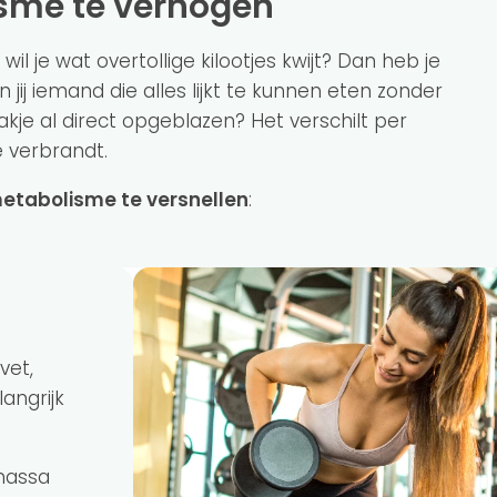
isme te verhogen
 wil je wat overtollige kilootjes kwijt? Dan heb je
en jij iemand die alles lijkt te kunnen eten zonder
akje al direct opgeblazen? Het verschilt per
e verbrandt.
etabolisme te versnellen
:
vet,
angrijk
massa