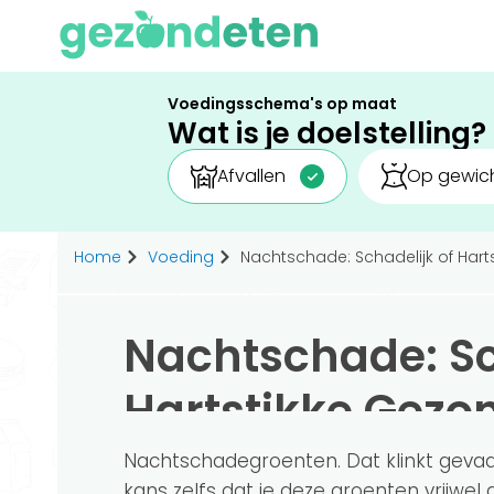
Voedingsschema's op maat
Wat is je doelstelling?
Afvallen
Op gewich
Home
Voeding
Nachtschade: Schadelijk of Har
Nachtschade: Sc
Hartstikke Gezo
Nachtschadegroenten. Dat klinkt gevaar
kans zelfs dat je deze groenten vrijwel 