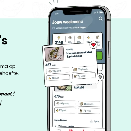
's
ema op
behoefte.
 maat!