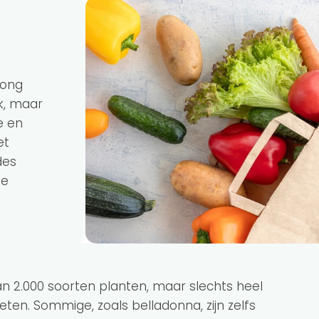
rong
k, maar
e en
et
des
de
 2.000 soorten planten, maar slechts heel
ten. Sommige, zoals belladonna, zijn zelfs