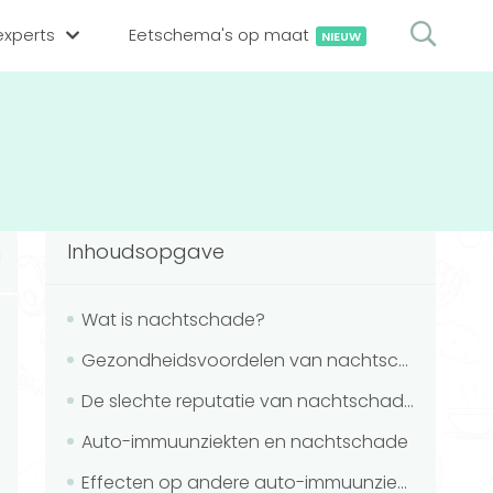
xperts
Eetschema's op maat
NIEUW
gsexpert zoeken
en op locatie
erekenen
hing tool
Inhoudsopgave
oedingsexperts
rekenen
rekenen
ijf aanmelden
Wat is nachtschade?
Gezondheidsvoordelen van nachtschade
ggen
De slechte reputatie van nachtschade
Auto-immuunziekten en nachtschade
Effecten op andere auto-immuunziekten