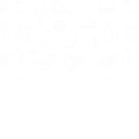
Informatie
Onze Tools
Over ons
BMI berekenen
Artikelen
Caloriebehoefte berekenen
Nieuws
Ideale gewicht berekenen