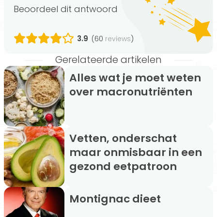
Beoordeel dit antwoord
3.9
(60
)
reviews
Gerelateerde artikelen
Alles wat je moet weten
over macronutriënten
Vetten, onderschat
maar onmisbaar in een
gezond eetpatroon
Montignac dieet