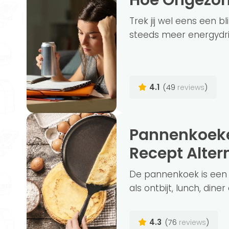
Hoe Ongezon
Trek jij wel eens een 
steeds meer energydrink
4.1
(49
)
reviews
Pannenkoeken: 4 Gezonde Pannenkoek
Recept Alter
De pannenkoek is een 
als ontbijt, lunch, diner
4.3
(76
)
reviews