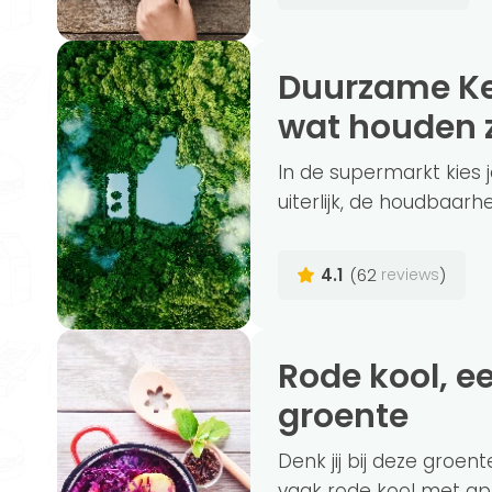
Duurzame Keurmerken: Welke zijn er en
wat houden z
In de supermarkt kies j
uiterlijk, de houdbaarhe
4.1
(62
)
reviews
Rode kool, een gezonde én betaalbare
groente
Denk jij bij deze gro
vaak rode kool met appe