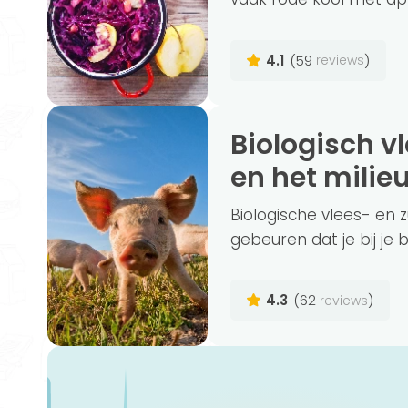
4.1
(59
)
reviews
Biologisch vlees en zuivel beter voor jou
en het milie
Biologische vlees- en 
gebeuren dat je bij je 
4.3
(62
)
reviews