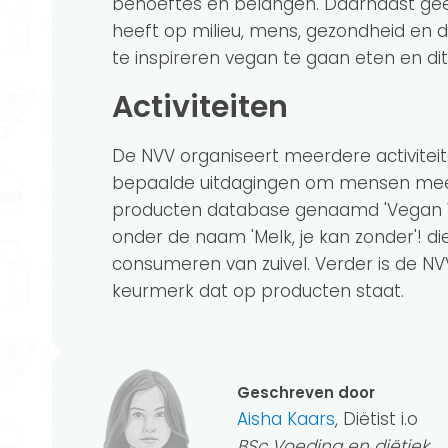
behoeftes en belangen. Daarnaast gee
heeft op milieu, mens, gezondheid en 
te inspireren vegan te gaan eten en d
Activiteiten
De NVV organiseert meerdere activitei
bepaalde uitdagingen om mensen meer
producten database genaamd 'Vegan W
onder de naam 'Melk, je kan zonder'! di
consumeren van zuivel. Verder is de N
keurmerk dat op producten staat.
Geschreven door
Aisha Kaars
, Diëtist i.o
BSc Voeding en diëtiek