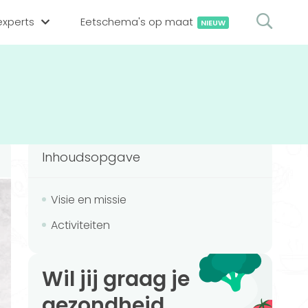
xperts
Eetschema's op maat
NIEUW
gsexpert zoeken
en op locatie
erekenen
hing tool
Inhoudsopgave
oedingsexperts
rekenen
rekenen
ijf aanmelden
Visie en missie
Activiteiten
ggen
Wil jij graag je
gezondheid