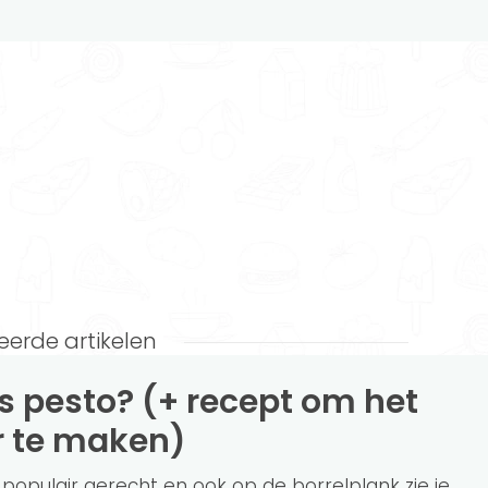
eerde artikelen
r te maken)
 populair gerecht en ook op de borrelplank zie je