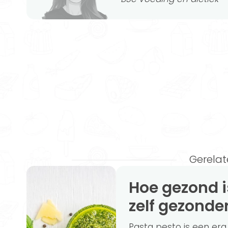
Gerelat
Hoe gezond is pesto? (+ recept om het
zelf gezonde
Pasta pesto is een erg