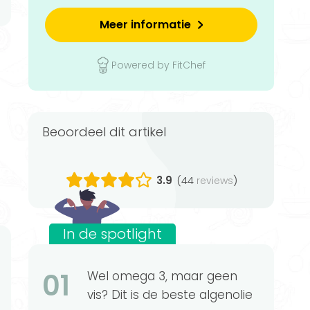
Meer informatie
Powered by FitChef
Beoordeel dit artikel
3.9
(44
)
reviews
In de spotlight
01
Wel omega 3, maar geen
vis? Dit is de beste algenolie