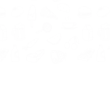
Informatie
Onze Tools
Over ons
BMI berekenen
Artikelen
Caloriebehoefte berekenen
Nieuws
Ideale gewicht berekenen