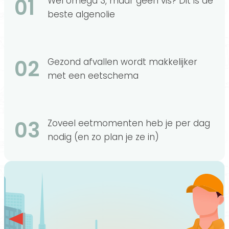
01
Wel omega 3, maar geen vis? Dit is de
beste algenolie
02
Gezond afvallen wordt makkelijker
met een eetschema
03
Zoveel eetmomenten heb je per dag
nodig (en zo plan je ze in)