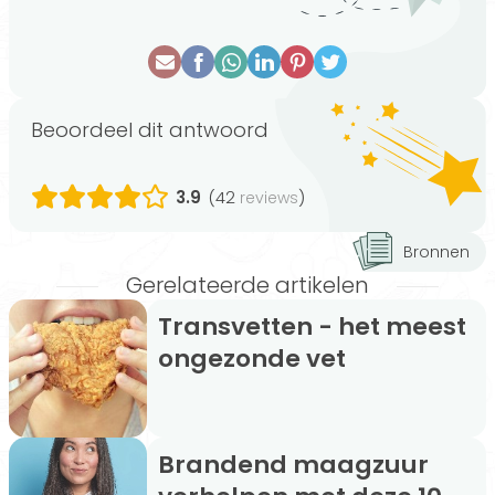
Beoordeel dit antwoord
3.9
(42
)
reviews
Bronnen
Gerelateerde artikelen
Transvetten - het meest
ongezonde vet
Brandend maagzuur