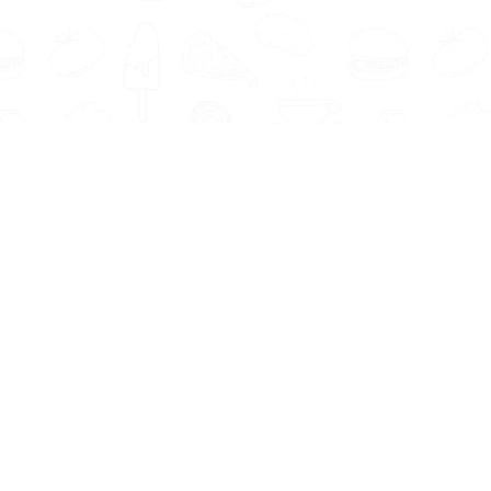
Informatie
Onze Tools
Over ons
BMI berekenen
Artikelen
Caloriebehoefte berekenen
Nieuws
Ideale gewicht berekenen
Antwoorden
Calorieverbruik berekenen
Contact
Algemene voorwaarden
Privacy beleid
Voedingsexpert Zoeken
Voor Bedrijven