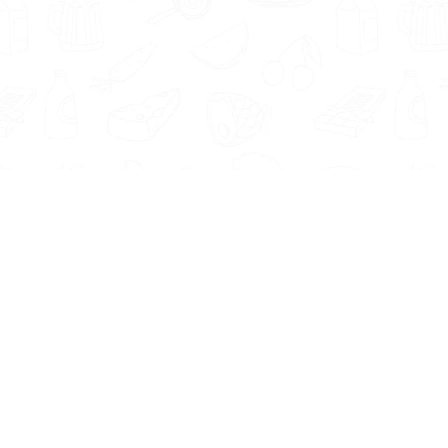
Informatie
Onze Tools
Over ons
BMI berekenen
Artikelen
Caloriebehoefte berekenen
Nieuws
Ideale gewicht berekenen
Antwoorden
Calorieverbruik berekenen
Contact
Algemene voorwaarden