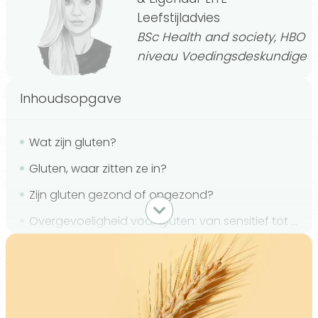
Leefstijladvies
BSc Health and society, HBO
niveau Voedingsdeskundige
Inhoudsopgave
Wat zijn gluten?
Gluten, waar zitten ze in?
Zijn gluten gezond of ongezond?
Overgevoeligheid voor gluten: van sensitief tot auto-immuunziekte
Wel of geen glutenvrij dieet?
Wat kun je eten bij een glutenvrij dieet?
Een glutenvrij dieet: alleen nodig bij overgevoeligheid