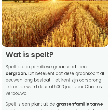
Welke soorten speltbrood zijn er?
Zuivere spelt
Maak je eigen speltbrood
Is speltbrood gezond?
Wat is spelt?
Spelt is een primitieve graansoort: een
oergraan.
Dit betekent dat deze graansoort al
eeuwen lang bestaat. Het kent zijn oorsprong
in Iran en werd daar al 5000 jaar voor Christus
verbouwd.
Spelt is een plant uit de
grassenfamilie tarwe
.