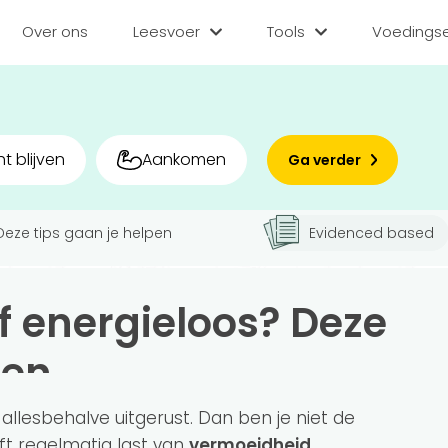
Over ons
Leesvoer
Tools
Voedingse
Categorieën
Tools
Voedin
Diëten
BMI berekenen
Zoek
t blijven
Aankomen
Ga verder
Gezond leven
Caloriebehoefte b
Matc
Voor v
Deze tips gaan je helpen
Evidenced based
Medisch
Ideale gewicht be
Sporten
Calorieverbruik be
Bedr
f energieloos? Deze
Quiz
Voeding
Inlo
pen
Voedingsstoffen
Hoe gezond eet jij?
 allesbehalve uitgerust. Dan ben je niet de
ft regelmatig last van
vermoeidheid
.