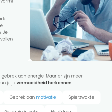
e vormt
nde
je
. Je
vallen
 gebrek aan energie. Maar er zijn meer
kun je je
vermoeidheid herkennen
:
Gebrek aan
motivatie
Spierzwakte
Geen zin in seks
Hoofdpijn