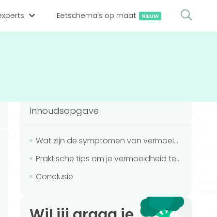
xperts
Eetschema's op maat
NIEUW
gsexpert zoeken
en op locatie
erekenen
hing tool
Inhoudsopgave
oedingsexperts
rekenen
rekenen
ijf aanmelden
Wat zijn de symptomen van vermoeidheid?
Praktische tips om je vermoeidheid te verslaan
ggen
Conclusie
Wil jij graag je