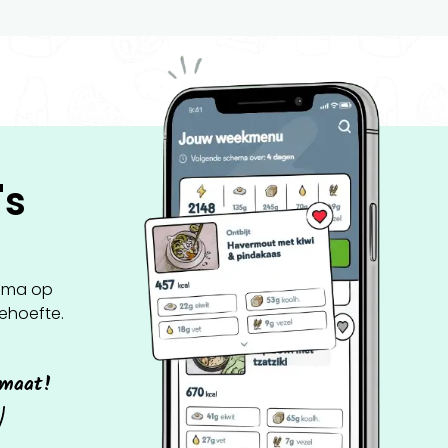
's
ema op
behoefte.
 maat!