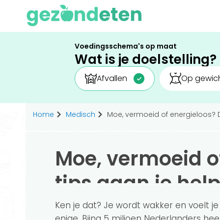
Voedingsschema's op maat
Wat is je doelstelling?
Afvallen
Op gewich
Home
Medisch
Moe, vermoeid of energieloos? 
Moe, vermoeid o
tips gaan je hel
Ken je dat? Je wordt wakker en voelt je
enige. Bijna 5 miljoen Nederlanders hee