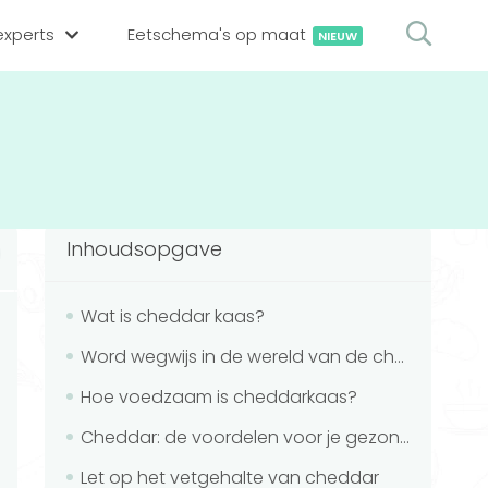
xperts
Eetschema's op maat
NIEUW
gsexpert zoeken
en op locatie
erekenen
hing tool
Inhoudsopgave
oedingsexperts
rekenen
rekenen
ijf aanmelden
Wat is cheddar kaas?
Word wegwijs in de wereld van de cheddarkazen
ggen
Hoe voedzaam is cheddarkaas?
Cheddar: de voordelen voor je gezondheid
Let op het vetgehalte van cheddar