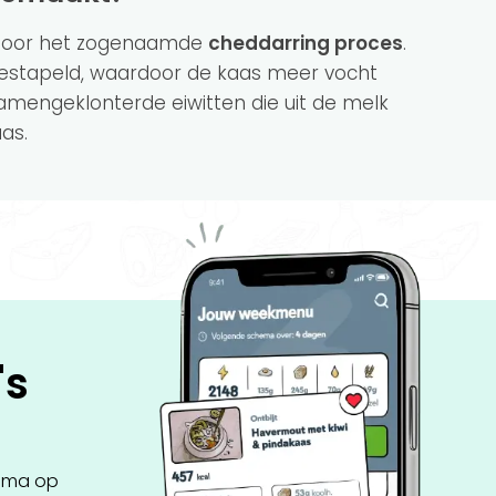
r door het zogenaamde
cheddarring proces
.
gestapeld, waardoor de kaas meer vocht
samengeklonterde eiwitten die uit de melk
as.
's
ema op