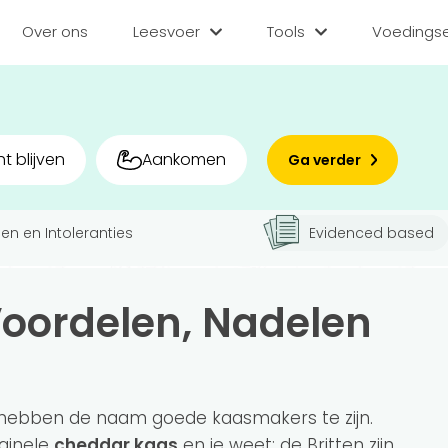
Over ons
Leesvoer
Tools
Voedingse
Categorieën
Tools
Voedin
Diëten
BMI berekenen
Zoek
t blijven
Aankomen
Ga verder
Gezond leven
Caloriebehoefte b
Matc
Voor v
n en Intoleranties
Evidenced based
Medisch
Ideale gewicht be
Sporten
Calorieverbruik be
Bedr
oordelen, Nadelen
Quiz
Voeding
Inlo
Voedingsstoffen
Hoe gezond eet jij?
s hebben de naam goede kaasmakers te zijn.
iginele
cheddar kaas
en je weet: de Britten zijn