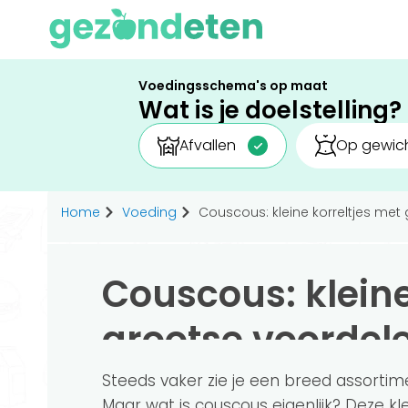
Voedingsschema's op maat
Wat is je doelstelling?
Afvallen
Op gewich
Home
Voeding
Couscous: kleine korreltjes met
Couscous: kleine
grootse voordel
Steeds vaker zie je een breed assorti
Maar wat is couscous eigenlijk? Deze k