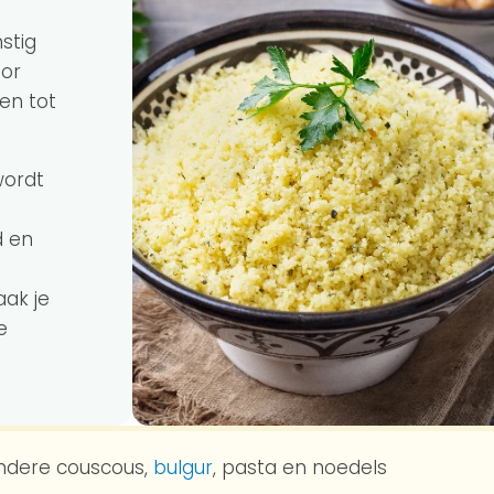
stig
oor
en tot
wordt
d en
ak je
e
ndere couscous,
bulgur
, pasta en noedels