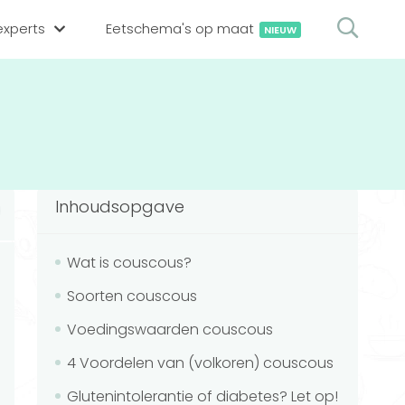
xperts
Eetschema's op maat
NIEUW
gsexpert zoeken
en op locatie
erekenen
hing tool
Inhoudsopgave
oedingsexperts
rekenen
rekenen
ijf aanmelden
Wat is couscous?
Soorten couscous
ggen
Voedingswaarden couscous
4 Voordelen van (volkoren) couscous
Glutenintolerantie of diabetes? Let op!