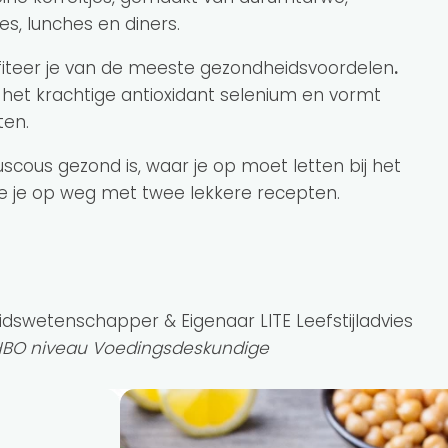
s, lunches en diners.
rofiteer je van de meeste gezondheidsvoordelen
.
an het krachtige antioxidant selenium en vormt
ten.
uscous gezond is, waar je op moet letten bij het
e je op weg met twee lekkere recepten.
idswetenschapper & Eigenaar LITE Leefstijladvies
 HBO niveau Voedingsdeskundige