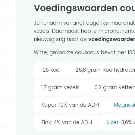
Voedingswaarden co
Je lichaam verlangt dagelijks macronutr
vezels. Daarnaast heb je micronutriënt
nieuwsgierig naar de
voedingswaarden
Witte, gekookte couscous bevat per 10
126 kcal
25,8 gram koolhydrate
1,7 gram vezels
0,2 gram vette
Koper: 10% van de ADH
Magnes
Zink: 4% van de ADH
IJzer
: 3,6%