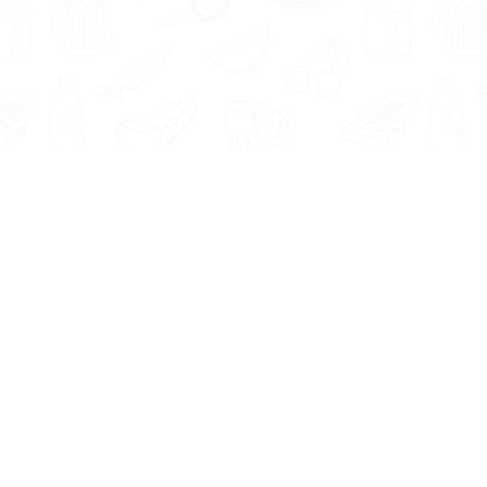
Informatie
Onze Tools
Over ons
BMI berekenen
Artikelen
Caloriebehoefte berekenen
Nieuws
Ideale gewicht berekenen
Antwoorden
Calorieverbruik berekenen
Contact
Algemene voorwaarden
Privacy beleid