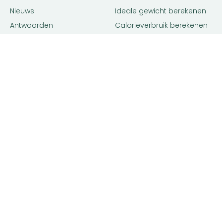
Nieuws
Ideale gewicht berekenen
Antwoorden
Calorieverbruik berekenen
Contact
Algemene voorwaarden
Privacy beleid
Voedingsexpert Zoeken
Voor Bedrijven
Zoeken op locatie
Bedrijf aanmelden
Matching tool
Inloggen
Diëtist
Premium
Gewichtsconsulent
Adverteren
Voedingsdeskundige
Advertentie voorwaarden
Leefstijlcoach
Orthomoleculair therapeut
Contactgegevens