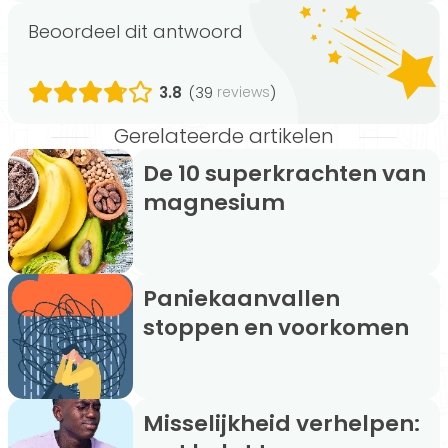
Beoordeel dit antwoord
3.8
(39
)
reviews
Gerelateerde artikelen
De 10 superkrachten van
magnesium
Paniekaanvallen
stoppen en voorkomen
Misselijkheid verhelpen: