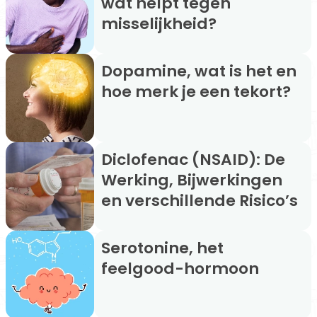
wat helpt tegen
misselijkheid?
Dopamine, wat is het en
hoe merk je een tekort?
Diclofenac (NSAID): De
Werking, Bijwerkingen
en verschillende Risico’s
Serotonine, het
feelgood-hormoon