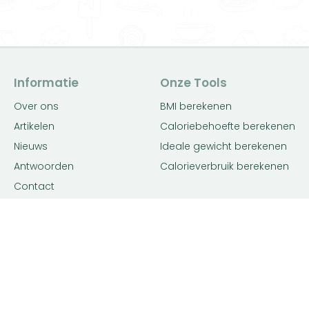
Informatie
Onze Tools
Over ons
BMI berekenen
Artikelen
Caloriebehoefte berekenen
Nieuws
Ideale gewicht berekenen
Antwoorden
Calorieverbruik berekenen
Contact
Algemene voorwaarden
Privacy beleid
Voedingsexpert Zoeken
Voor Bedrijven
Zoeken op locatie
Bedrijf aanmelden
Matching tool
Inloggen