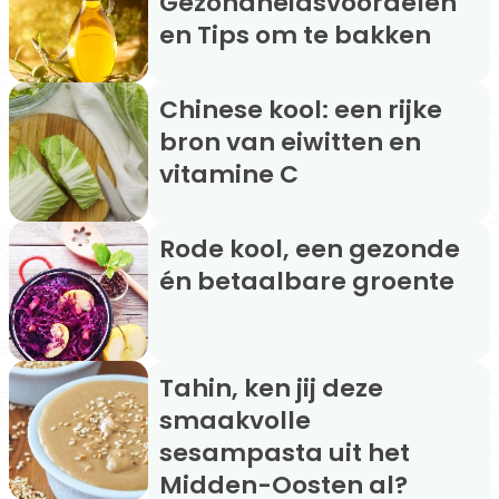
Gezondheidsvoordelen
en Tips om te bakken
Chinese kool: een rijke
bron van eiwitten en
vitamine C
Rode kool, een gezonde
én betaalbare groente
Tahin, ken jij deze
smaakvolle
sesampasta uit het
Midden-Oosten al?