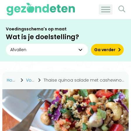
Voedingsschema's op maat
Wat is je doelstelling?
Ga verder
Home
Voeding
Thaise quinoa salade met cashewnoten en gember-amandel dressing (veganistisch en glutenvrij)