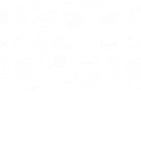
Informatie
Onze Tools
Over ons
BMI berekenen
Artikelen
Caloriebehoefte berekenen