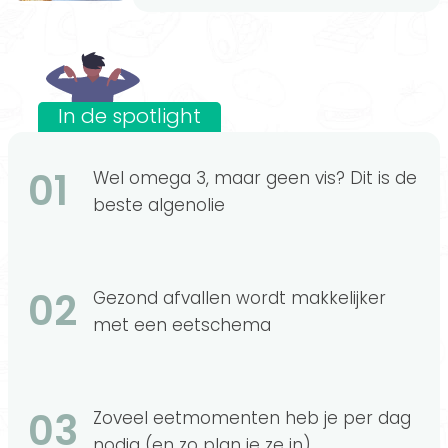
In de spotlight
01
Wel omega 3, maar geen vis? Dit is de
beste algenolie
02
Gezond afvallen wordt makkelijker
met een eetschema
03
Zoveel eetmomenten heb je per dag
nodig (en zo plan je ze in)