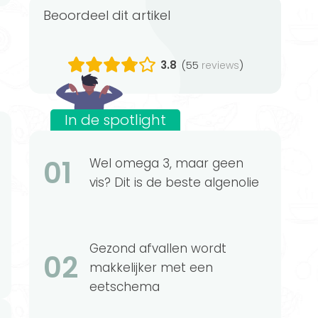
Beoordeel dit artikel
3.8
(55
)
reviews
In de spotlight
01
Wel omega 3, maar geen
vis? Dit is de beste algenolie
Gezond afvallen wordt
02
makkelijker met een
eetschema