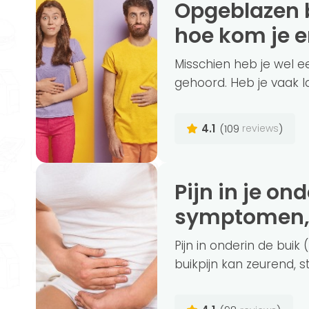
Opgeblazen buik: wat zijn de oorzaken en
hoe kom je e
Misschien heb je wel e
gehoord. Heb je vaak l
4.1
(109
)
reviews
Pijn in je onderbuik (lage buikpijn):
symptomen, 
Pijn in onderin de buik
buikpijn kan zeurend, 