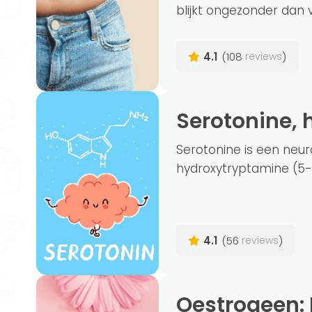
blijkt ongezonder dan
4.1
(108
)
reviews
Serotonine,
Serotonine is een neu
hydroxytryptamine (5-
4.1
(56
)
reviews
Oestrogeen: De Functie en een