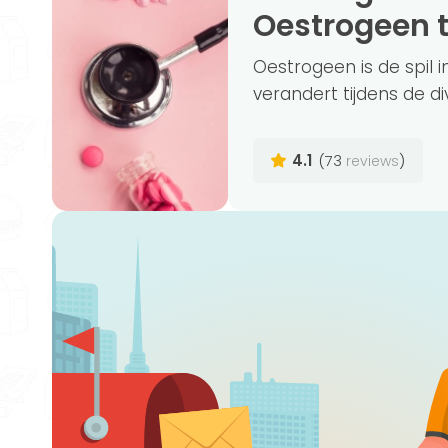
Oestrogeen 
Oestrogeen is de spil i
verandert tijdens de di
4.1
(73
)
reviews