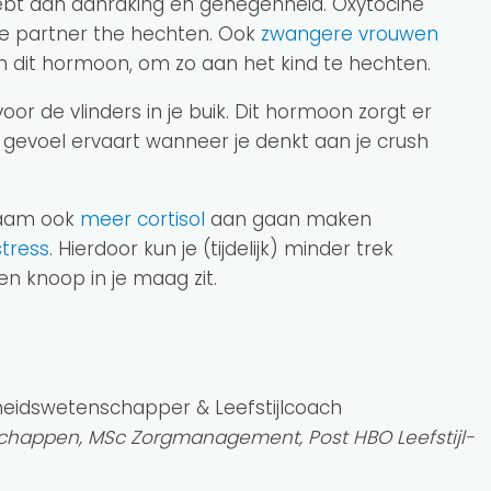
ebt aan aanraking en genegenheid. Oxytocine
je partner the hechten. Ook
zwangere vrouwen
 dit hormoon, om zo aan het kind te hechten.
oor de vlinders in je buik. Dit hormoon zorgt er
g gevoel ervaart wanneer je denkt aan je crush
haam ook
meer cortisol
aan gaan maken
stress
. Hierdoor kun je (tijdelijk) minder trek
n knoop in je maag zit.
heidswetenschapper & Leefstijlcoach
happen, MSc Zorgmanagement, Post HBO Leefstijl-