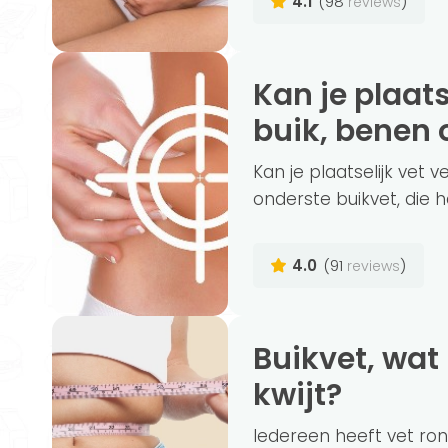
4.1
(98
)
reviews
Kan je plaatselijk vet verbranden op bv
buik, benen o
Kan je plaatselijk vet
onderste buikvet, die 
4.0
(91
)
reviews
Buikvet, wat is het en hoe raak je het
kwijt?
Iedereen heeft vet ro