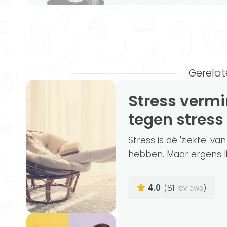
Gerelat
Stress verminderen - effectieve tips
tegen stress
Stress is dé 'ziekte' va
hebben. Maar ergens lij
4.0
(81
)
reviews