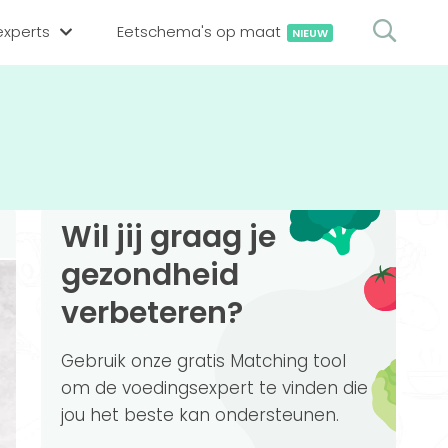
xperts
Eetschema's op maat
NIEUW
gsexpert zoeken
en op locatie
erekenen
hing tool
Wil jij graag je
oedingsexperts
rekenen
gezondheid
rekenen
ijf aanmelden
verbeteren?
ggen
Gebruik onze gratis Matching tool
om de voedingsexpert te vinden die
jou het beste kan ondersteunen.