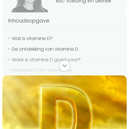
BSc Voeding en diëtiek
Inhoudsopgave
Wat is vitamine D?
De ontdekking van vitamine D
Waar is vitamine D goed voor?
Vitamine D zon-vitamientje
Hoeveel vitamine D mag je maximaal per dag?
Wat zijn de symtpomen van vitamine D-tekort?
Is een teveel aan vitamine D schadelijk?
Waar zit veel vitamine D in?
Kan je zomaar vitamine D slikken?