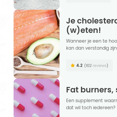
Je cholesterol verlagen? Dit wil je
(w)eten!
Wanneer je een te hoog 
kan dan verstandig zijn 
4.2
(102
)
reviews
Fat burners
Een supplement waarme
dat wil toch iedereen