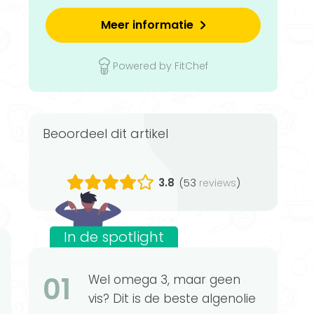
Meer informatie
Powered by FitChef
Beoordeel dit artikel
3.8
(53
)
reviews
In de spotlight
01
Wel omega 3, maar geen
vis? Dit is de beste algenolie