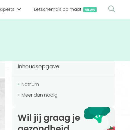
xperts
Eetschema's op maat
NIEUW
gsexpert zoeken
en op locatie
erekenen
hing tool
Inhoudsopgave
oedingsexperts
rekenen
rekenen
ijf aanmelden
Natrium
Meer dan nodig
ggen
Wil jij graag je
gezondheid