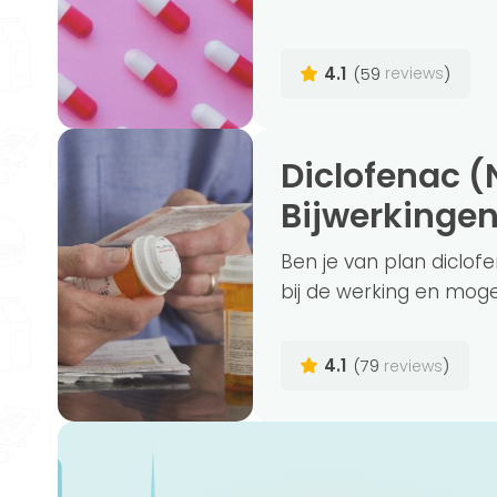
4.1
(59
)
reviews
Diclofenac (NSAID): De Werking,
Bijwerkingen
Ben je van plan diclof
bij de werking en mogel
4.1
(79
)
reviews