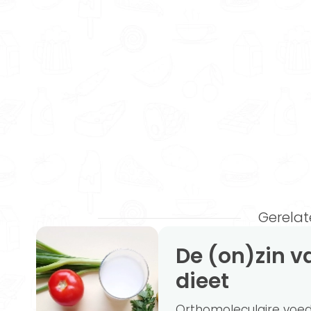
Gerelat
De (on)zin van het orthomoleculaire
dieet
Orthomoleculaire voe