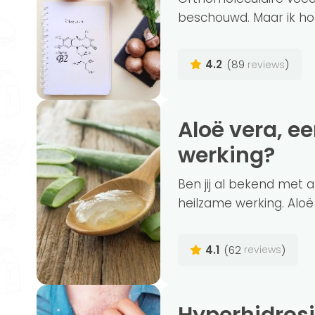
beschouwd. Maar ik hoor
4.2
(89
)
reviews
Aloë vera, een plant met een heilzame
werking?
Ben jij al bekend met 
heilzame werking. Aloë 
4.1
(62
)
reviews