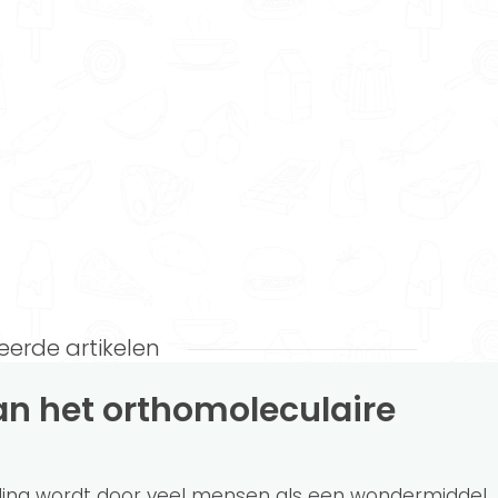
eerde artikelen
ding wordt door veel mensen als een wondermiddel