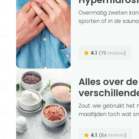
Hyperhidros
Overmatig zweten kan v
sporten of in de sauna i
4.1
(79
)
reviews
Alles over de gezondheid van de
verschillend
Zout: wie gebruikt het 
maaltijden toch wat sm
4.1
(84
)
reviews