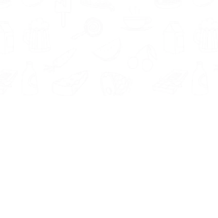
Informatie
Onze Tools
Over ons
BMI berekenen
Artikelen
Caloriebehoefte berekenen
Nieuws
Ideale gewicht berekenen
Antwoorden
Calorieverbruik berekenen
Contact