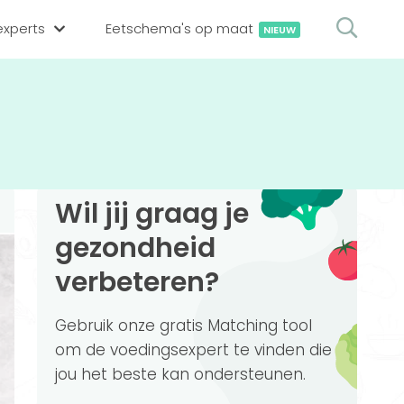
xperts
Eetschema's op maat
NIEUW
gsexpert zoeken
en op locatie
erekenen
hing tool
Wil jij graag je
oedingsexperts
rekenen
gezondheid
rekenen
ijf aanmelden
verbeteren?
ggen
Gebruik onze gratis Matching tool
om de voedingsexpert te vinden die
jou het beste kan ondersteunen.