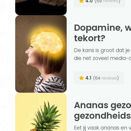
4.0
(59
)
reviews
Dopamine, wat is het en hoe merk je een
tekort?
De kans is groot dat 
die net zoveel media-aan
4.1
(64
)
reviews
Ananas gezond? De 7 belangrijkste
gezondheidsv
Eet jij vaak ananas en 