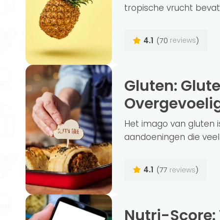
tropische vrucht bevat 
4.1
(70
)
reviews
Gluten: Glutenvrij dieet, Intolerantie en
Overgevoeli
Het imago van gluten is
aandoeningen die veel in
4.1
(77
)
reviews
Nutri-Score: Wat houdt dit