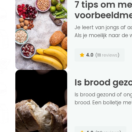
7 tips om meer vezels te eten (+ vezelrijk
voorbeeldm
Je leert van jongs af a
Als je moeilijk naar de w
4.0
(111
)
reviews
Is brood ge
Is brood gezond of on
brood. Een bolletje met 