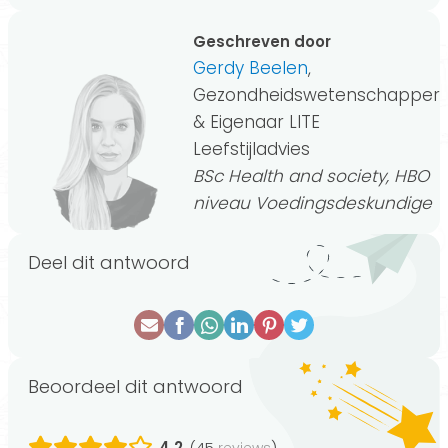
Geschreven door
Gerdy Beelen
,
Gezondheidswetenschapper
& Eigenaar LITE
Leefstijladvies
BSc Health and society, HBO
niveau Voedingsdeskundige
Deel dit antwoord
Beoordeel dit antwoord
4.2
(45
)
reviews