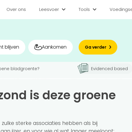
Over ons
Leesvoer
Tools
Voedingse
Categorieën
Tools
Voedin
Diëten
BMI berekenen
Zoek
t blijven
Aankomen
Ga verder
Gezond leven
Caloriebehoefte b
Matc
Voor v
roene bladgroente?
Evidenced based
Medisch
Ideale gewicht be
Sporten
Calorieverbruik be
Bedr
zond is deze groene
Quiz
Voeding
Inlo
Voedingsstoffen
Hoe gezond eet jij?
 zulke sterke associaties hebben als bij
jk aan ijzer, en voor wie al wat langer meeloopt: