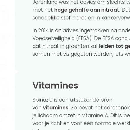
Jarenlang was het advies om slechts t
met het
hoge gehalte aan nitraat
. Da
schadelijke stof nitriet en in kankerve
In 2014 is dit advies ingetrokken na on
Voedselveiligheid (EFSA). De EFSA conc
dat nitraat in groenten zal
leiden tot g
samen met vis gegeten worden, iets w
Vitamines
Spinazie is een uitstekende bron
van
vitamines.
Zo bevat het carotenoï
je lichaam omzet in vitamine A. Dit is be
voor je zicht en voor een normale werk