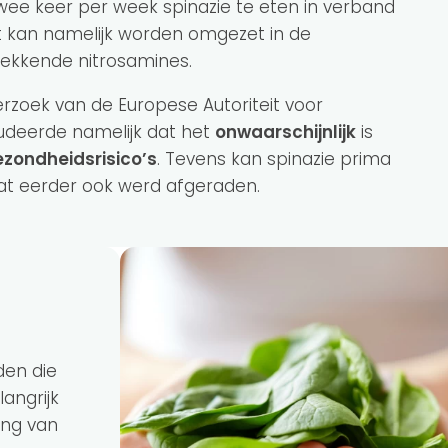
wee keer per week spinazie te eten in verband
t kan namelijk worden omgezet in de
rwekkende nitrosamines.
derzoek van de Europese Autoriteit voor
ludeerde namelijk dat het
onwaarschijnlijk
is
ezondheidsrisico’s
. Tevens kan spinazie prima
at eerder ook werd afgeraden.
den die
langrijk
ing van