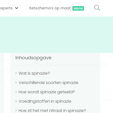
xperts
Eetschema's op maat
NIEUW
gsexpert zoeken
en op locatie
erekenen
hing tool
Inhoudsopgave
oedingsexperts
rekenen
rekenen
ijf aanmelden
Wat is spinazie?
Verschillende soorten spinazie
ggen
Hoe wordt spinazie geteeld?
Voedingstoffen in spinazie
Hoe zit het met nitraat in spinazie?