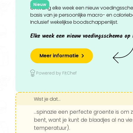
Nieuw
Ontvang elke week een nieuw voedingssch
basis van je persoonlijke macro- en calorie
Inclusief wekelijkse boodschappenlijst.
Elke week een nieuw voedingsschema op
Meer informatie
Powered by FitChef
Wist je dat...
...spinazie een perfecte groente is om 
bent, want je kunt de blaadjes al na vi
temperatuur).