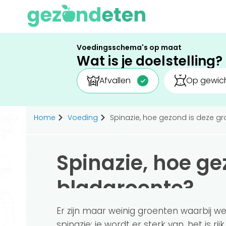
Voedingsschema's op maat
Wat is je doelstelling?
Afvallen
Op gewich
Home
Voeding
Spinazie, hoe gezond is deze g
Spinazie, hoe ge
bladgroente?
Er zijn maar weinig groenten waarbij we
spinazie: je wordt er sterk van, het is ri