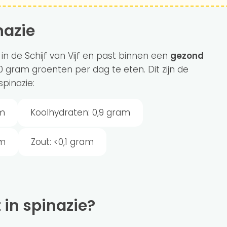
nazie
in de Schijf van Vijf en past binnen een
gezond
 gram groenten per dag te eten. Dit zijn de
pinazie:
am
Koolhydraten: 0,9 gram
am
Zout: <0,1 gram
t in spinazie?