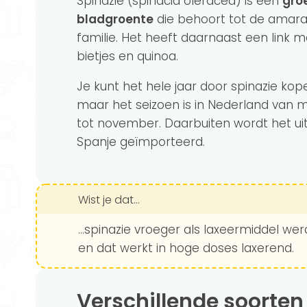
Spinazie (spinacia oleracea) is een
gro
bladgroente
die behoort tot de amar
familie. Het heeft daarnaast een link m
bietjes en quinoa.
Je kunt het hele jaar door spinazie kop
maar het seizoen is in Nederland van 
tot november. Daarbuiten wordt het ui
Spanje geïmporteerd.
Wist je dat...
...spinazie vroeger als laxeermiddel we
en dat werkt in hoge doses laxerend.
Verschillende soorten