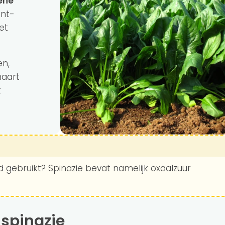
ene
ant-
et
en,
maart
t
rd gebruikt? Spinazie bevat namelijk oxaalzuur
 spinazie