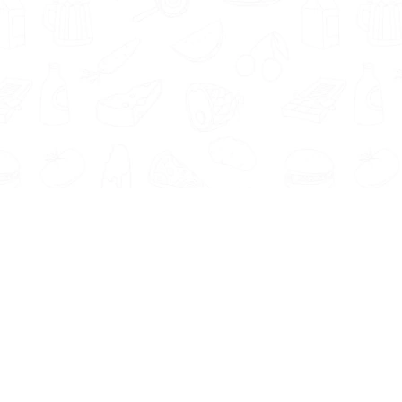
Informatie
Onze Tools
Over ons
BMI berekenen
Artikelen
Caloriebehoefte berekenen
Nieuws
Ideale gewicht berekenen
Antwoorden
Calorieverbruik berekenen
Contact