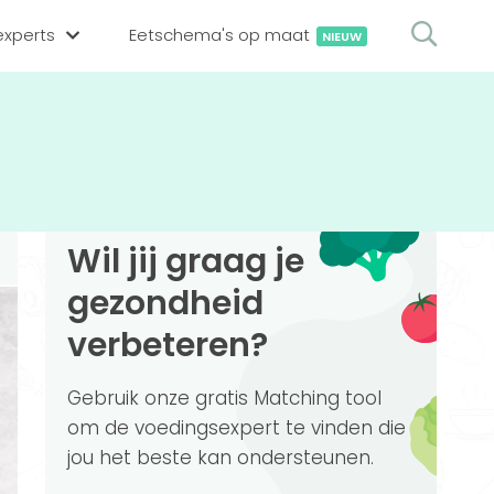
xperts
Eetschema's op maat
NIEUW
gsexpert zoeken
en op locatie
erekenen
hing tool
Wil jij graag je
oedingsexperts
rekenen
gezondheid
rekenen
ijf aanmelden
verbeteren?
ggen
Gebruik onze gratis Matching tool
om de voedingsexpert te vinden die
jou het beste kan ondersteunen.