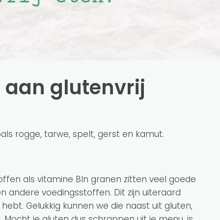
 aan glutenvrij
ls rogge, tarwe, spelt, gerst en kamut.
offen als vitamine BIn granen zitten veel goede
en andere voedingsstoffen. Dit zijn uiteraard
 hebt. Gelukkig kunnen we die naast uit gluten,
 Mocht je gluten dus schrappen uit je menu, is