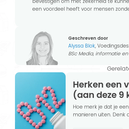
bevestigen om met zekerheid te kunnen
een voordeel heeft voor mensen zonder
Geschreven door
Alyssa Blok
, Voedingsdes
BSc Media, informatie e
Gerelat
Herken een vitamine B12 tekort op tijd
(aan deze 9 
Hoe merk je dat je een
manieren uiten. Denk aa