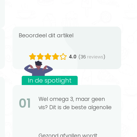
Beoordeel dit artikel
4.0
(36
)
reviews
In de spotlight
01
Wel omega 3, maar geen
vis? Dit is de beste algenolie
Gezond afvallen wordt