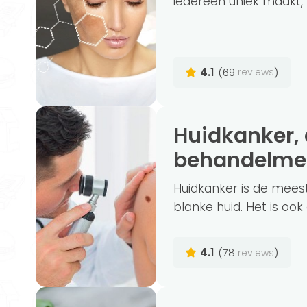
iedereen uniek maakt,
4.1
(69
)
reviews
Huidkanker, de symptomen, oorzaken en
behandelme
Huidkanker is de mee
blanke huid. Het is o
4.1
(78
)
reviews