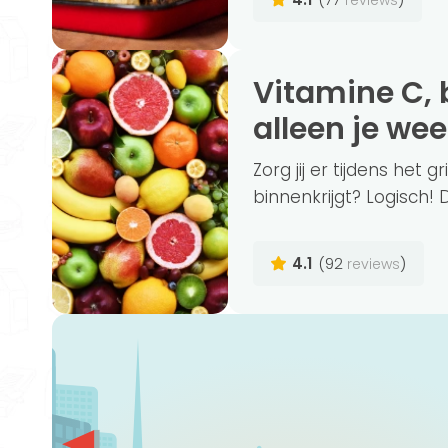
Vitamine C, belangrijk voor meer dan
alleen je we
Zorg jij er tijdens het 
binnenkrijgt? Logisch! 
4.1
(92
)
reviews