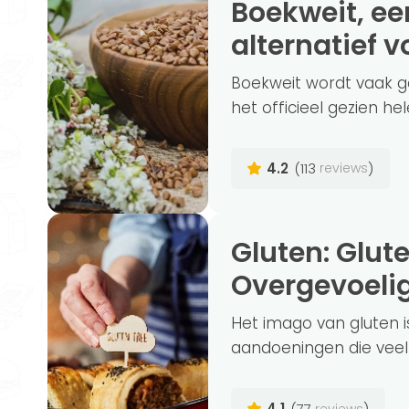
Boekweit, een glutenvrij en gezond
alternatief 
Boekweit wordt vaak g
het officieel gezien he
4.2
(113
)
reviews
Gluten: Glutenvrij dieet, Intolerantie en
Overgevoeli
Het imago van gluten is
aandoeningen die veel in
4.1
(77
)
reviews