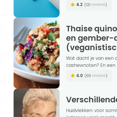
4.2
(121
)
reviews
Thaise quinoa salade met cashewnoten
en gember-
(veganistisc
Wat dacht je van een o
cashewnoten? En een 
4.0
(69
)
reviews
Verschillen
Huidvlekken: voor so