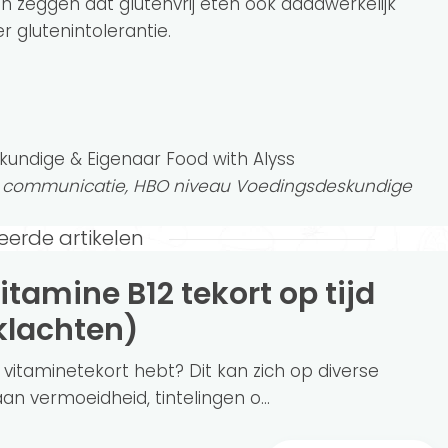
 zeggen dat glutenvrij eten ook daadwerkelijk
 glutenintolerantie.
kundige & Eigenaar Food with Alyss
n communicatie, HBO niveau Voedingsdeskundige
eerde artikelen
klachten)
 vitaminetekort hebt? Dit kan zich op diverse
n vermoeidheid, tintelingen o...