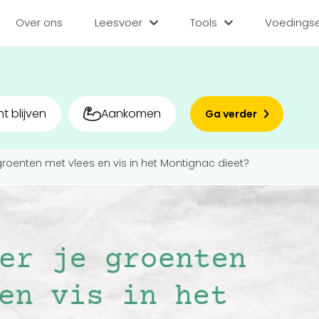
Over ons
Leesvoer
Tools
Voedingse
Categorieën
Tools
Voedin
Diëten
BMI berekenen
Zoek
t blijven
Aankomen
Ga verder
Gezond leven
Caloriebehoefte b
Matc
roenten met vlees en vis in het Montignac dieet?
Voor v
Medisch
Ideale gewicht be
Sporten
Calorieverbruik be
Bedr
Quiz
Voeding
Inlo
Voedingsstoffen
Hoe gezond eet jij?