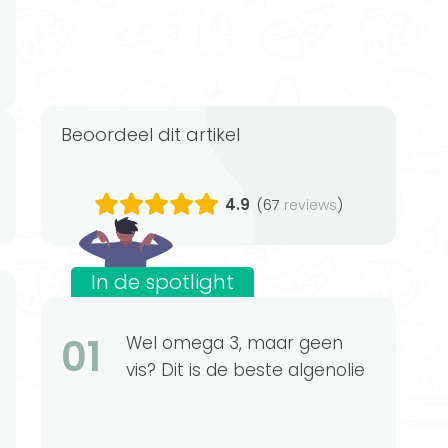
Beoordeel dit artikel
4.9
(67
)
reviews
In de spotlight
01
Wel omega 3, maar geen
vis? Dit is de beste algenolie