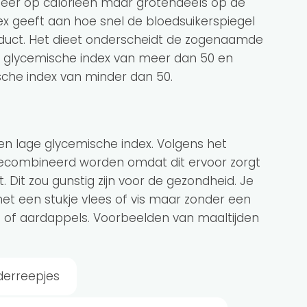
ozeer op calorieën maar grotendeels op de
ex geeft aan hoe snel de bloedsuikerspiegel
oduct. Het dieet onderscheidt de zogenaamde
en glycemische index van meer dan 50 en
che index van minder dan 50.
een lage glycemische index. Volgens het
combineerd worden omdat dit ervoor zorgt
t. Dit zou gunstig zijn voor de gezondheid. Je
t een stukje vlees of vis maar zonder een
sta of aardappels. Voorbeelden van maaltijden
nderreepjes