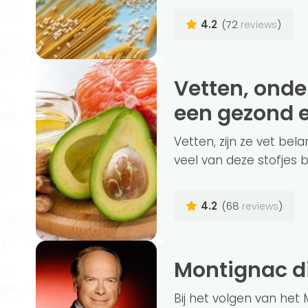
4.2
(72
)
reviews
Vetten, onderschat maar onmisbaar in
een gezond 
Vetten, zijn ze vet bela
veel van deze stofjes bi
4.2
(68
)
reviews
Montignac d
Bij het volgen van het