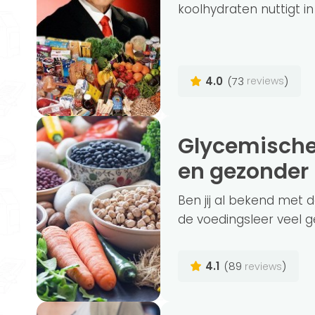
koolhydraten nuttigt in
4.0
(73
)
reviews
Glycemische Index (GI) helpt bij afvallen
en gezonder 
Ben jij al bekend met 
de voedingsleer veel g
4.1
(89
)
reviews