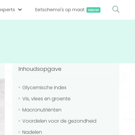
xperts
Eetschema's op maat
NIEUW
gsexpert zoeken
en op locatie
erekenen
hing tool
Inhoudsopgave
oedingsexperts
rekenen
rekenen
ijf aanmelden
Glycemische index
Vis, vlees en groente
ggen
Macronutriënten
Voordelen voor de gezondheid
Nadelen