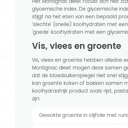
Het Montignac dieet focust zich niet z
glycemische index. De glycemische ind
stijgt na het eten van een bepaald pr
'slechte' (snelle) koolhydraten met e
'goede' koolhydraten met een glycemis
Vis, vlees en groente
Vis, vlees en groente hebben alledrie 
Montignac dieet mogen deze samen ge
dat de bloedsuikerspiegel niet snel stijg
kan groente koken of bakken samen me
koolhydraatrijk product zoals rijst, pa
zijn:
Gewokte groente in olijfolie met ru