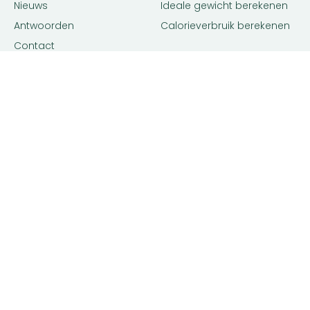
Nieuws
Ideale gewicht berekenen
Antwoorden
Calorieverbruik berekenen
Contact
Algemene voorwaarden
Privacy beleid
Voedingsexpert Zoeken
Voor Bedrijven
Zoeken op locatie
Bedrijf aanmelden
Matching tool
Inloggen
Diëtist
Premium
Gewichtsconsulent
Adverteren
Voedingsdeskundige
Advertentie voorwaarden
Leefstijlcoach
Orthomoleculair therapeut
Contactgegevens