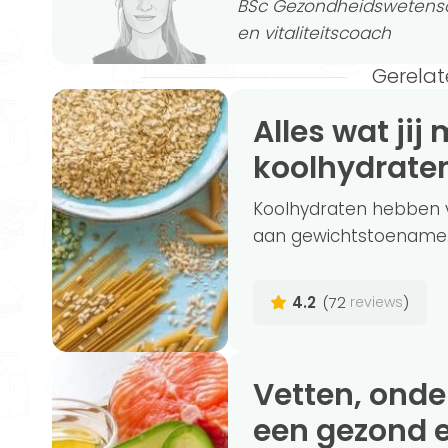
BSc Gezondheidswetensc
en vitaliteitscoach
Gerelat
Alles wat jij moet weten over
koolhydrate
Koolhydraten hebben v
aan gewichtstoename. Ma
4.2
(72
)
reviews
Vetten, onderschat maar onmisbaar in
een gezond 