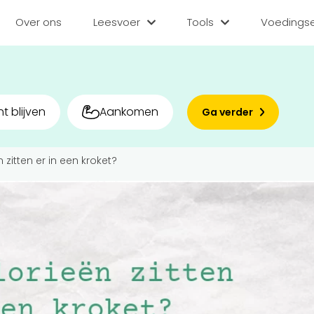
Over ons
Leesvoer
Tools
Voedingse
Categorieën
Tools
Voedin
Diëten
BMI berekenen
Zoek
t blijven
Aankomen
Ga verder
Gezond leven
Caloriebehoefte b
Matc
 zitten er in een kroket?
Voor v
Medisch
Ideale gewicht be
Sporten
Calorieverbruik be
Bedr
Quiz
Voeding
Inlo
Voedingsstoffen
Hoe gezond eet jij?