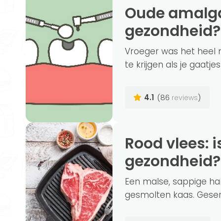
Oude amalgaamvullingen slecht voor je
gezondheid?
Vroeger was het heel 
te krijgen als je gaatje
4.1
(86
)
reviews
Rood vlees: is het schadelijk voor je
gezondheid?
Een malse, sappige ha
gesmolten kaas. Geser