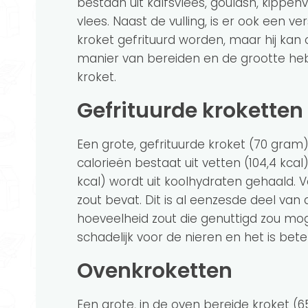
bestaan uit kalfsvlees, goulash, kippen
vlees. Naast de vulling, is er ook een v
kroket gefrituurd worden, maar hij kan
manier van bereiden en de grootte heb
kroket.
Gefrituurde kroketten
Een grote, gefrituurde kroket (70 gram)
calorieën bestaat uit vetten (104,4 kcal
kcal) wordt uit koolhydraten gehaald. V
zout bevat. Dit is al eenzesde deel va
hoeveelheid zout die genuttigd zou mog
schadelijk voor de nieren en het is be
Ovenkroketten
Een grote, in de oven bereide kroket (6