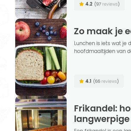
4.2
(97
)
reviews
Zo maak je 
Lunchen is iets wat je d
hoofdmaaltijden van de
4.1
(66
)
reviews
Frikandel: hoe ongezond is deze
langwerpige 
Een frikandel is een l