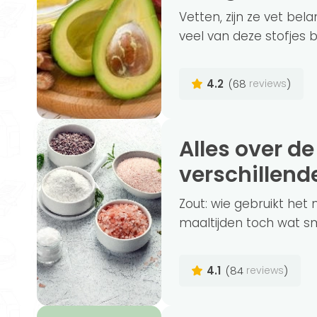
Vetten, zijn ze vet bela
veel van deze stofjes bi
4.2
(68
)
reviews
Alles over de gezondheid van de
verschillend
Zout: wie gebruikt het 
maaltijden toch wat sm
4.1
(84
)
reviews