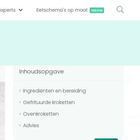
xperts
Eetschema's op maat
NIEUW
gsexpert zoeken
en op locatie
erekenen
hing tool
Inhoudsopgave
oedingsexperts
rekenen
rekenen
ijf aanmelden
Ingrediënten en bereiding
Gefrituurde kroketten
ggen
Ovenkroketten
Advies