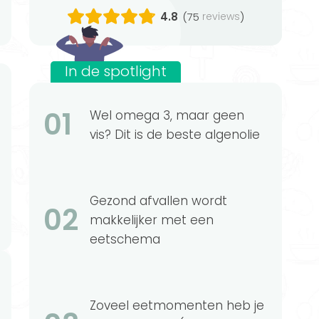
4.8
(75
)
reviews
In de spotlight
01
Wel omega 3, maar geen
vis? Dit is de beste algenolie
Gezond afvallen wordt
02
makkelijker met een
eetschema
Zoveel eetmomenten heb je