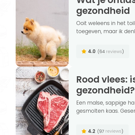
Wat je ontlasting je kan vertellen over je
gezondheid
Ooit weleens in het to
toegeven, maar ik den
4.0
(64
)
reviews
Rood vlees: is het schadelijk voor je
gezondheid?
Een malse, sappige ha
gesmolten kaas. Geser
4.2
(97
)
reviews