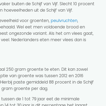
vaker buiten de Schijf van Vijf. Slecht 10 procent
hoeveelheden uit de Schijf van Vijf.
veelheid voor groenten,
peulvruchten
,
behaald. Wel eet men voldoende brood en
eest ongezonde variant. Als het om vlees gaat,
 veel. Nederlanders eten meer vlees dan is
al 250 gram groente te eten. Dit kan zowel
mptie van groente was tussen 2012 en 2016
ierbij paste gemiddeld 88 procent in de Schijf
114 gram groente per dag.
tussen de 1 tot 79 jaar eet de minimale
p 14 tot 30 jaar is dit percentage het laagst.