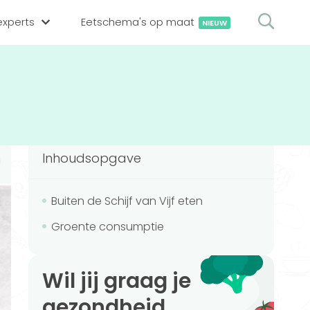
xperts
Eetschema's op maat
NIEUW
gsexpert zoeken
en op locatie
erekenen
hing tool
Inhoudsopgave
oedingsexperts
rekenen
rekenen
ijf aanmelden
Buiten de Schijf van Vijf eten
Groente consumptie
ggen
Wil jij graag je
gezondheid