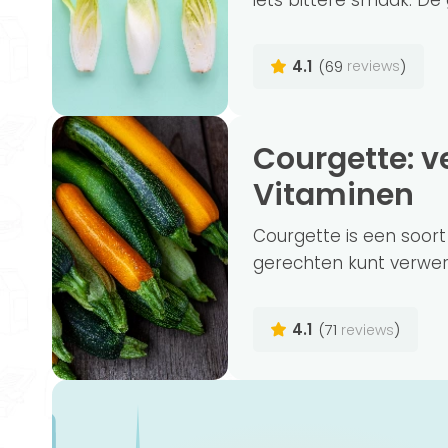
4.1
(69
)
reviews
Courgette: veelzijdige Groente vol
Vitaminen
Courgette is een soort
gerechten kunt verwerk
4.1
(71
)
reviews