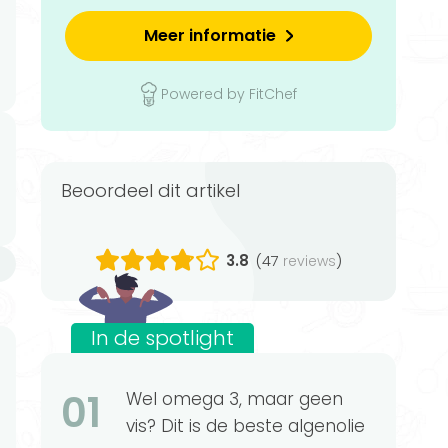
Meer informatie
Powered by FitChef
Beoordeel dit artikel
3.8
(47
)
reviews
n
In de spotlight
01
Wel omega 3, maar geen
vis? Dit is de beste algenolie