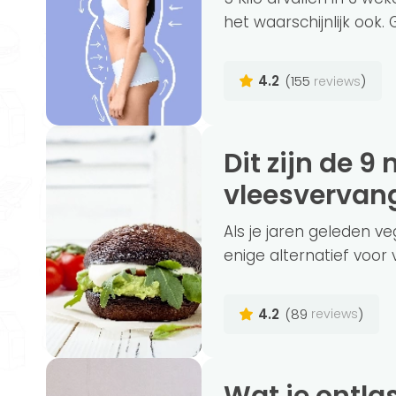
het waarschijnlijk ook. 
4.2
(155
)
reviews
Dit zijn de 9 meest gezonde
vleesvervan
Als je jaren geleden v
enige alternatief voor vl
4.2
(89
)
reviews