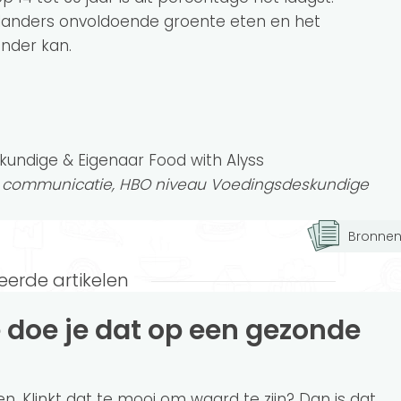
landers onvoldoende groente eten en het
nder kan.
kundige & Eigenaar Food with Alyss
n communicatie, HBO niveau Voedingsdeskundige
Bronne
eerde artikelen
ken. Klinkt dat te mooi om waard te zijn? Dan is dat