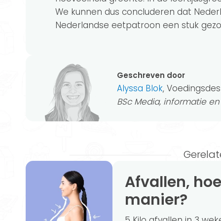
We kunnen dus concluderen dat Neder
Nederlandse eetpatroon een stuk gezo
Geschreven door
Alyssa Blok
, Voedingsdes
BSc Media, informatie e
Gerelat
Afvallen, hoe doe je dat op een gezonde
manier?
5 Kilo afvallen in 3 we