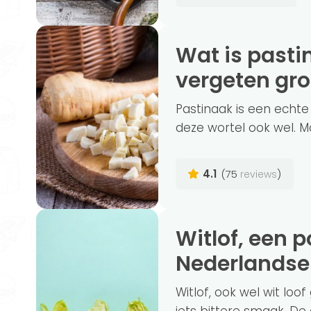
Wat is pastinaak en hoe gezond is deze
vergeten gr
Pastinaak is een echt
deze wortel ook wel. M
4.1
(75
)
reviews
Witlof, een populaire groente in de
Nederlandse
Witlof, ook wel wit lo
iets bittere smaak. De 