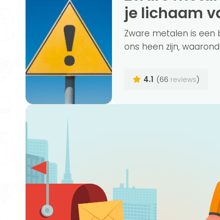
je lichaam 
Zware metalen is een 
ons heen zijn, waaronder 
4.1
(66
)
reviews