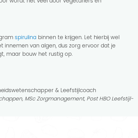
erdoor wordt het veel door vegetariërs en
3 gram
spirulina
binnen te krijgen. Let hierbij wel
 innemen van algen, dus zorg ervoor dat je
jgt, maar bouw het rustig op.
heidswetenschapper & Leefstijlcoach
happen, MSc Zorgmanagement, Post HBO Leefstijl-