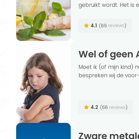
gebruikt wordt. Het is e
4.1
(89
)
reviews
Wel of gee
Moet ik (of mijn kind) 
bespreken wij de voor-
4.2
(68
)
reviews
Zware metalen: de risico's en zo reinig jij