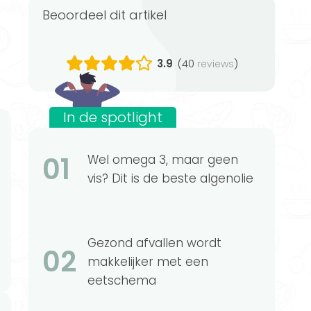
Beoordeel dit artikel
3.9
(40
)
reviews
In de spotlight
01
Wel omega 3, maar geen
vis? Dit is de beste algenolie
Gezond afvallen wordt
02
makkelijker met een
eetschema