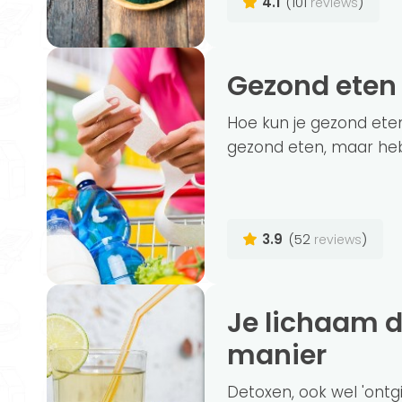
4.1
(101
)
reviews
Gezond eten
Hoe kun je gezond ete
gezond eten, maar heb
3.9
(52
)
reviews
Je lichaam detoxen op een natuurlijke
manier
Detoxen, ook wel 'ontg