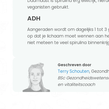
Daarnaast is spirulina erg eiwitrijk, hi
veganisten gebruikt.
ADH
Aangeraden wordt om dagelijks 1 tot 
op dat je lichaam moet wennen aan het
niet meteen te veel spirulina binnenkri
Geschreven door
Terry Schouten
, Gezond
BSc Gezondheidswetensc
en vitaliteitscoach