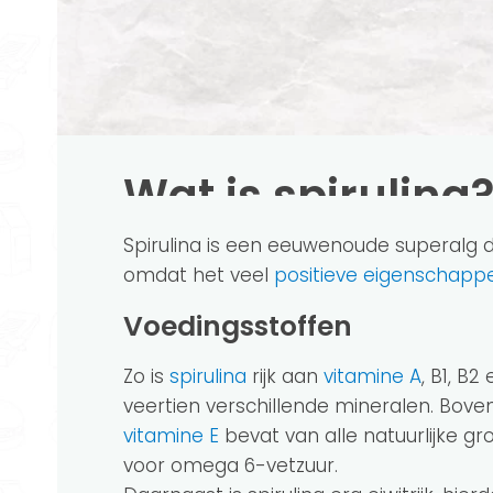
Wat is spirulina
Spirulina is een eeuwenoude superalg d
omdat het veel
positieve eigenschapp
Voedingsstoffen
Zo is
spirulina
rijk aan
vitamine A
, B1, B
veertien verschillende mineralen. Boven
vitamine E
bevat van alle natuurlijke gr
voor omega 6-vetzuur.