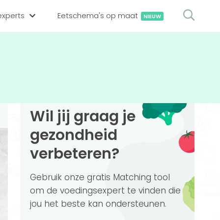
xperts
Eetschema's op maat
NIEUW
gsexpert zoeken
en op locatie
erekenen
hing tool
Wil jij graag je
oedingsexperts
rekenen
gezondheid
rekenen
ijf aanmelden
verbeteren?
ggen
Gebruik onze gratis Matching tool
om de voedingsexpert te vinden die
jou het beste kan ondersteunen.