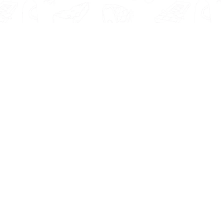
Informatie
Onze Tools
Over ons
BMI berekenen
Artikelen
Caloriebehoefte berekenen
Nieuws
Ideale gewicht berekenen
Antwoorden
Calorieverbruik berekenen
Contact
Algemene voorwaarden
Privacy beleid
Voedingsexpert Zoeken
Voor Bedrijven
Zoeken op locatie
Bedrijf aanmelden
Matching tool
Inloggen