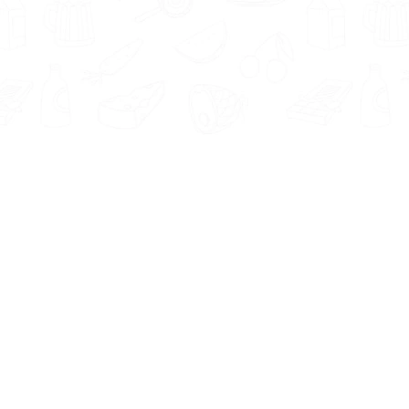
Informatie
Onze Tools
Over ons
BMI berekenen
Artikelen
Caloriebehoefte berekenen
Nieuws
Ideale gewicht berekenen
Antwoorden
Calorieverbruik berekenen
Contact
Algemene voorwaarden
Privacy beleid