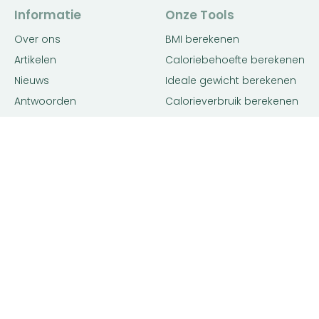
Informatie
Onze Tools
Over ons
BMI berekenen
Artikelen
Caloriebehoefte berekenen
Nieuws
Ideale gewicht berekenen
Antwoorden
Calorieverbruik berekenen
Contact
Algemene voorwaarden
Privacy beleid
Voedingsexpert Zoeken
Voor Bedrijven
Zoeken op locatie
Bedrijf aanmelden
Matching tool
Inloggen
Diëtist
Premium
Gewichtsconsulent
Adverteren
Voedingsdeskundige
Advertentie voorwaarden