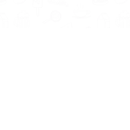
Informatie
Onze Tools
Over ons
BMI berekenen
Artikelen
Caloriebehoefte berekenen
Nieuws
Ideale gewicht berekenen
Antwoorden
Calorieverbruik berekenen
Contact
Algemene voorwaarden
Privacy beleid
Voedingsexpert Zoeken
Voor Bedrijven