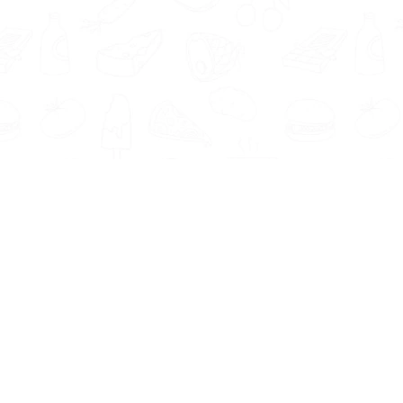
Informatie
Onze Tools
Over ons
BMI berekenen
Artikelen
Caloriebehoefte berekenen
Nieuws
Ideale gewicht berekenen
Antwoorden
Calorieverbruik berekenen
Contact
Algemene voorwaarden