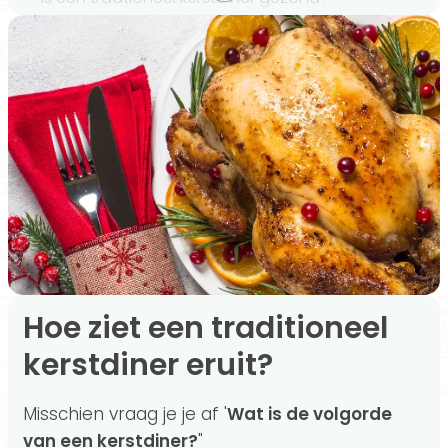
De voedingswaarden van het kerstdiner
Zo ziet een verantwoord kerstdiner eruit
De vergelijking
Kun je aankomen van de kerstdagen?
Met deze 8 tips maak je je kerstmaaltijd gezonder
Conclusie
Hoe ziet een traditioneel
kerstdiner eruit?
Misschien vraag je je af '
Wat is de volgorde
van een kerstdiner?
"