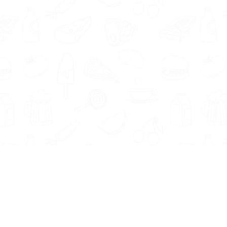
Informatie
Onze Tools
Over ons
BMI berekenen
Artikelen
Caloriebehoefte berekenen