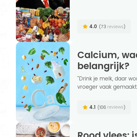
4.0
(73
)
reviews
Calcium, waarom is dit mineraal zo
belangrijk?
"Drink je melk, daar w
vroeger vaak gemaakt. E
4.1
(106
)
reviews
Rood vlees: is het schadelijk voor je