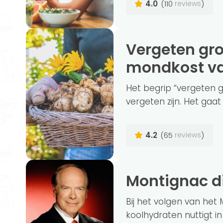
4.0
(110
)
reviews
Vergeten groenten, herken jij deze
mondkost va
Het begrip “vergeten gr
vergeten zijn. Het gaat
4.2
(65
)
reviews
Montignac d
Bij het volgen van het
koolhydraten nuttigt in