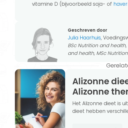
vitamine D (bijvoorbeeld soja- of
haver
Geschreven door
Julia Haarhuis
, Voeding
BSc Nutrition and healt
and health, MSc Nutritio
Gerelat
Alizonne dieet: de voor- en nadelen van
Alizonne the
Het Alizonne dieet is u
dieet hebben verschil