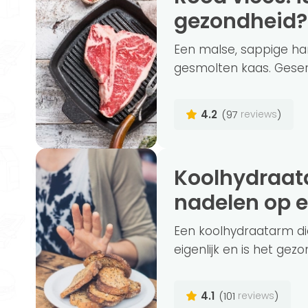
gezondheid?
Een malse, sappige ha
gesmolten kaas. Geser
4.2
(97
)
reviews
Koolhydraatarm dieet, alle voor- en
nadelen op ee
Een koolhydraatarm die
eigenlijk en is het gezond
4.1
(101
)
reviews