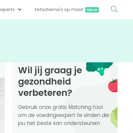
xperts
Eetschema's op maat
NIEUW
gsexpert zoeken
en op locatie
erekenen
hing tool
Wil jij graag je
oedingsexperts
rekenen
gezondheid
rekenen
ijf aanmelden
verbeteren?
ggen
Gebruik onze gratis Matching tool
om de voedingsexpert te vinden die
jou het beste kan ondersteunen.