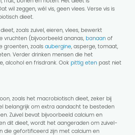
 fruit, bonen en noten. Het dieet is
t wil zeggen, wél vis, geen vlees. Verse vis is
otisch dieet.
eet, zoals zuivel, eieren, vlees, bewerkt
he vruchten (bijvoorbeeld ananas,
banaan
of
 groenten, zoals
aubergine
, asperge, tomaat,
eten. Verder drinken mensen die het
e, alcohol en frisdrank. Ook
pittig eten
past niet
n, zoals het macrobiotisch dieet, zeker bij
el belangrijk om extra aandacht te besteden
en. Zuivel bevat bijvoorbeeld calcium en
nen dit dieet, wordt het aangeraden om zuivel-
ie gefortificeerd zijn met calcium en