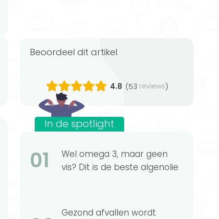
Beoordeel dit artikel
4.8
(53
)
reviews
In de spotlight
01
Wel omega 3, maar geen
vis? Dit is de beste algenolie
Gezond afvallen wordt