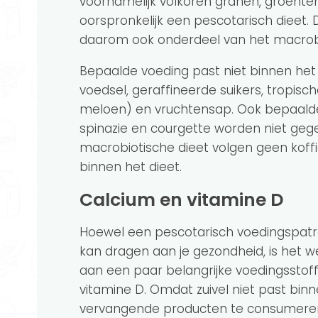
voornamelijk volkoren granen, groenten,
oorspronkelijk een pescotarisch dieet. Da
daarom ook onderdeel van het macrobi
Bepaalde voeding past niet binnen het di
voedsel, geraffineerde suikers, tropisc
meloen) en vruchtensap. Ook bepaalde
spinazie en courgette worden niet geg
macrobiotische dieet volgen geen koffi
binnen het dieet.
Calcium en vitamine D
Hoewel een pescotarisch voedingspatroo
kan dragen aan je gezondheid, is het w
aan een paar belangrijke voedingsstoff
vitamine D. Omdat zuivel niet past bin
vervangende producten te consumeren d