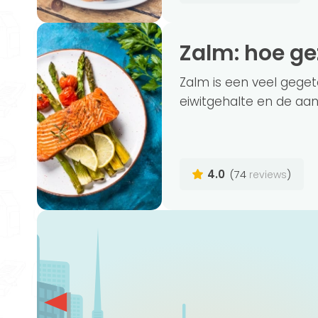
Zalm: hoe g
Zalm is een veel gege
eiwitgehalte en de aa
4.0
(74
)
reviews