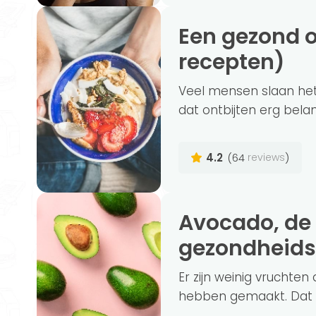
Een gezond ontbijt, hoe ziet dat er uit? (+
recepten)
Veel mensen slaan het 
dat ontbijten erg belang
4.2
(64
)
reviews
Avocado, de 5 wetenschappelijke
gezondheids
Er zijn weinig vruchten 
hebben gemaakt. Dat is 