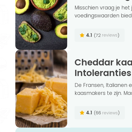
Misschien vraag je het
voedingswaarden biedt 
4.1
(72
)
reviews
Cheddar kaas: Voordelen, Nadelen en
Intoleranties
De Fransen, Italiane
kaasmakers te zijn. Maa
4.1
(66
)
reviews