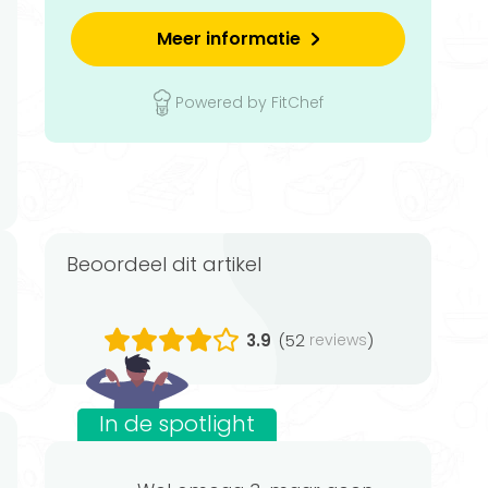
Meer informatie
Powered by FitChef
Beoordeel dit artikel
3.9
(52
)
reviews
In de spotlight