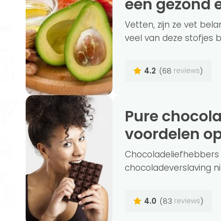
een gezond 
Vetten, zijn ze vet bela
veel van deze stofjes bi
4.2
(68
)
reviews
Pure chocolade, de belangrijkste
voordelen op 
Chocoladeliefhebbers o
chocoladeverslaving nie
4.0
(83
)
reviews