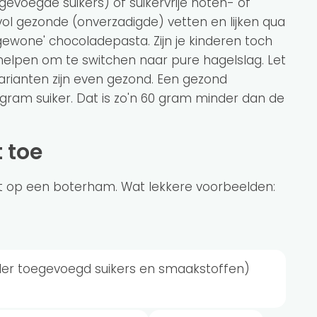
gevoegde suikers) of suikervrije noten- of
ol gezonde (onverzadigde) vetten en lijken qua
ewone' chocoladepasta. Zijn je kinderen toch
helpen om te switchen naar pure hagelslag. Let
 varianten zijn even gezond. Een gezond
gram suiker. Dat is zo'n 60 gram minder dan de
t toe
t op een boterham. Wat lekkere voorbeelden:
der toegevoegd suikers en smaakstoffen)