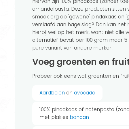
hiervan zijn 100% pindakaas (zonder toe
amandelpasta. Deze producten zitten v
smaak erg op 'gewone' pindakaas en 'g
verslaafd aan hagelslag? Dan kan het 
hierbij wel op het merk, want niet alle
alternatief bevat per 100 gram maar 5 
pure variant van andere merken.
Voeg groenten en frui
Probeer ook eens wat groenten en frui
Aardbeien
en
avocado
100% pindakaas of notenpasta (zon
met plakjes
banaan