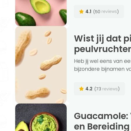
4.1
(50
)
reviews
Wist jij dat pinda's geen noten maar
peulvruchten
Heb jij wel eens van e
bijzondere bijnamen van
4.2
(73
)
reviews
Guacamole: Voedingswaarde, Voordelen
en Bereiding