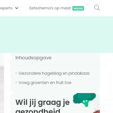
xperts
Eetschema's op maat
NIEUW
gsexpert zoeken
en op locatie
erekenen
hing tool
Inhoudsopgave
oedingsexperts
rekenen
rekenen
ijf aanmelden
Gezondere hagelslag en pindakaas
Voeg groenten en fruit toe
ggen
Wil jij graag je
gezondheid