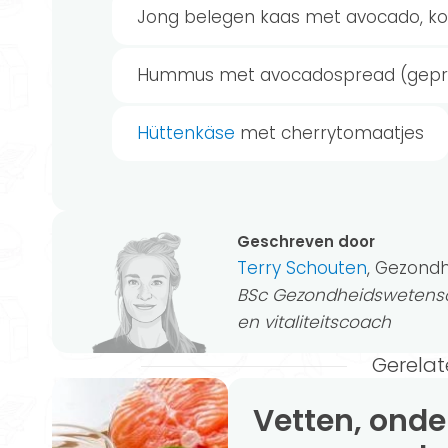
Jong belegen kaas met avocado, 
Hummus met avocadospread (gepr
Hüttenkäse
met cherrytomaatjes
Geschreven door
Terry Schouten
, Gezond
BSc Gezondheidswetensc
en vitaliteitscoach
Gerelat
Vetten, onderschat maar onmisbaar in