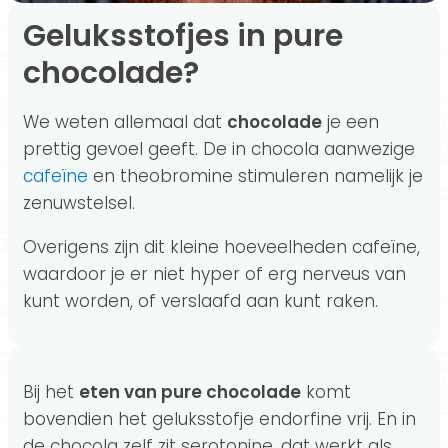
Geluksstofjes in pure
chocolade?
We weten allemaal dat
chocolade
je een
prettig gevoel geeft. De in chocola aanwezige
cafeïne
en theobromine stimuleren namelijk je
zenuwstelsel.
Overigens zijn dit kleine hoeveelheden cafeïne,
waardoor je er niet hyper of erg nerveus van
kunt worden, of verslaafd aan kunt raken.
Bij het
eten van pure chocolade
komt
bovendien het geluksstofje endorfine vrij. En in
de chocola zelf zit serotonine, dat werkt als