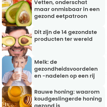
Vetten, onderschat
maar onmisbaar in een
gezond eetpatroon
Dit zijn de 14 gezondste
producten ter wereld
Melk: de
gezondheidsvoordelen
en -nadelen op een rij
Rauwe honing: waarom
koudgeslingerde honing
gezond is