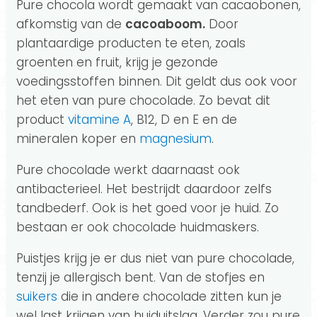
Pure chocola wordt gemaakt van cacaobonen,
afkomstig van de
cacoaboom.
Door
plantaardige producten te eten, zoals
groenten en fruit, krijg je gezonde
voedingsstoffen binnen. Dit geldt dus ook voor
het eten van pure chocolade. Zo bevat dit
product
vitamine A
, B12, D en E en de
mineralen koper en
magnesium
.
Pure chocolade werkt daarnaast ook
antibacterieel. Het bestrijdt daardoor zelfs
tandbederf. Ook is het goed voor je huid. Zo
bestaan er ook chocolade huidmaskers.
Puistjes krijg je er dus niet van pure chocolade,
tenzij je allergisch bent. Van de stofjes en
suikers
die in andere chocolade zitten kun je
wel last krijgen van huiduitslag. Verder zou pure